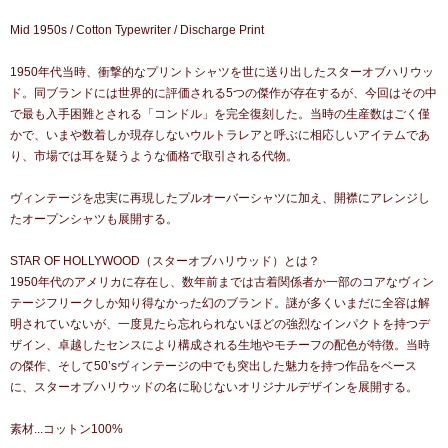
Mid 1950s / Cotton Typewriter / Discharge Print
1950年代当時、衝撃的なプリントシャツを世に送り出したスターオブハリウッ
ド。同ブランドには世界的に評価される5つの傑作が存在するが、今回はその中
で最も入手困難とされる「コンドル」を完全復刻した。当時の生産数はごく僅
かで、いまや数着しか現存しないウルトラレアと呼ぶに相応しいアイテムであ
り、市場では耳を疑うような価格で取引される代物。
ヴィンテージを忠実に再現したプルオーバーシャツに加え、開襟にアレンジし
たオープンシャツも展開する。
STAR OF HOLLYWOOD（スターオブハリウッド）とは？
1950年代のアメリカに存在し、数年前までは古着関係者か一部のコアなヴィン
テージフリークしか知り得なかった幻のブランド。謎が多くいまだに全容は解
明されていないが、一度見たら忘れられないほどの強烈なインパクトを持つデ
ザイン、卓越したセンスにより構成される生地やモチーフの配色が特徴。当時
の傑作、そして50’sヴィンテージの中でも突出した魅力を持つ作品をベース
に、スターオブハリウッドの名に恥じないオリジナルデザインを展開する。
素材...コットン100%