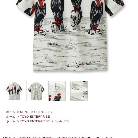
ホーム
>
MEN’S
>
SHIRTS S/S
ホーム
>
TOYO ENTERPRISE
ホーム
>
TOYO ENTERPRISE
>
Shirts S/S