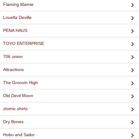
Flaming Mamie
Louella Deville
PENA HAUS
TOYO ENTERPRISE
706 union
Attractions
The Groovin High
Old Devil Moon
ztomic shirts
Dry Bones
Hobo and Sailor