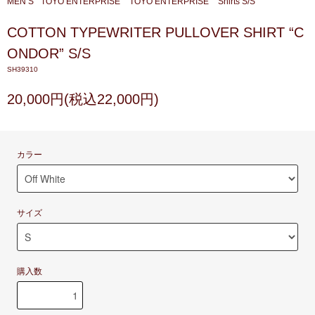
MEN’S
TOYO ENTERPRISE
TOYO ENTERPRISE
Shirts S/S
COTTON TYPEWRITER PULLOVER SHIRT “C
ONDOR” S/S
SH39310
20,000円(税込22,000円)
カラー
サイズ
購入数