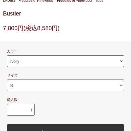
LADIES
Freddies of Pinewood
Freddies of Pinewood
Tops
Bustier
7,800円(税込8,580円)
カラー
サイズ
購入数