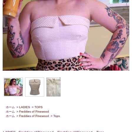
ホーム
>
LADIES
>
TOPS
ホーム
>
Freddies of Pinewood
ホーム
>
Freddies of Pinewood
>
Tops