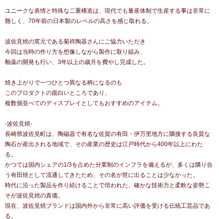
ユニークな表情と特殊な二重構造は、現代でも量産体制で生産する事は非常に
難しく、70年前の日本製のレベルの高さを感じ取れる。
波佐見焼の窯元である菊祥陶器さんにご協力いただき
今回は当時の作り方を想像しながら製作に取り組み、
釉薬の開発も行い、3年以上の歳月を費やし完成した。
焼き上がりで一つひとつ異なる柄になるのも
このプロダクトの面白いところであり、
複数個並べてのディスプレイとしてもおすすめのアイテム。
-波佐見焼-
長崎県波佐見町は、陶磁器で有名な佐賀の有田・伊万里地方に隣接する良質な
陶石が産出される地域で、その産業の歴史は江戸時代から400年以上にわた
る。
かつては国内シェアの1/3を占めた分業制のインフラを備えるが、多くは隣り合
う有田焼として流通してきたため、その名が世に出ることは少なかった。
時代に沿った製品を作り続けることで培われた、確かな技術力と柔軟な姿勢こ
そが波佐見焼の真価。
現在、波佐見焼ブランドは国内外から非常に高い評価を受ける伝統工芸品であ
る。