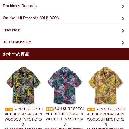
Rockinitis Records
On the Hill Records (OH! BOY)
Tres Noir
JC Planning Co.
おすすめ商品
SUN SURF SPECI
SUN SURF SPECI
SUN SURF SPECI
AL EDITION “GAUGUIN
AL EDITION “GAUGUIN
AL EDITION “GAUGUIN
WOODCUT MYSTIC” S/
WOODCUT MYSTIC” S/
WOODCUT MYSTIC” S/
S
S
S