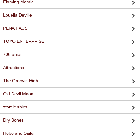
Flaming Mamie
Louella Deville
PENA HAUS
TOYO ENTERPRISE
706 union
Attractions
The Groovin High
Old Devil Moon
ztomic shirts
Dry Bones
Hobo and Sailor