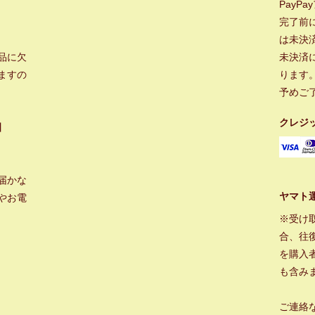
PayP
完了前
は未決
品に欠
未決済
ますの
ります
予めご
クレジ
】
届かな
ヤマト
やお電
※受け
合、往
を購入
も含み
ご連絡