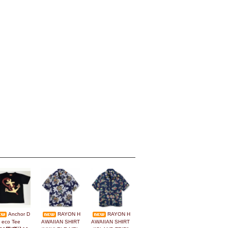
Anchor D
RAYON H
RAYON H
eco Tee
AWAIIAN SHIRT
AWAIIAN SHIRT