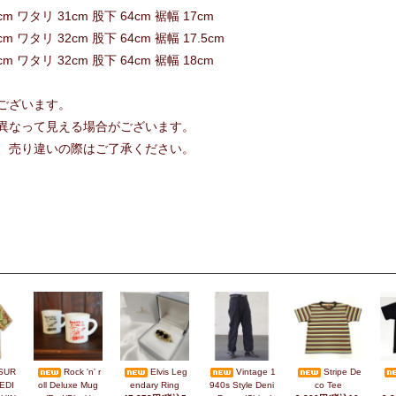
cm ワタリ 31cm 股下 64cm 裾幅 17cm
m ワタリ 32cm 股下 64cm 裾幅 17.5cm
cm ワタリ 32cm 股下 64cm 裾幅 18cm
ございます。
異なって見える場合がございます。
、売り違いの際はご了承ください。
SUR
Rock 'n' r
Elvis Leg
Vintage 1
Stripe De
EDI
oll Deluxe Mug
endary Ring
940s Style Deni
co Tee