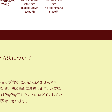
800円(税込10,
“UKULELE MEL
“ISLAND TRIP”
780円)
ODY” S/S
S/S
16,800円(税込1
16,800円(税込1
8,480円)
8,480円)
い方法について
ショップ内では決済が出来ません※※
確定後、決済画面に遷移します。お支払
はPayPayアカウントにログインしてい
必要がございます。