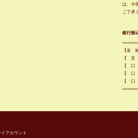
は、今
ご了承
銀行振
======
【金 
【 支
【 口
【 口 
【 口 
======
マイアカウント