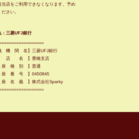
後当店をご利用できなくなります。予め
ください。
込：三菱UFJ銀行
==================
融 機 関 名】三菱UFJ銀行
 店 名 】豊橋支店
 座 種 別 】普通
座 番 号 】0450845
座 名 義 】株式会社Sparky
==================