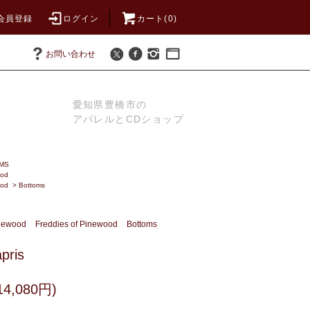
会員登録
ログイン
カート(0)
お問い合わせ
愛知県豊橋市の
アパレルとCDショップ
MS
ood
ood
>
Bottoms
inewood
Freddies of Pinewood
Bottoms
pris
4,080円)