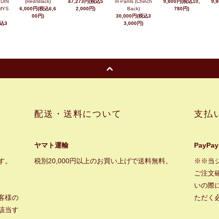
UIN
(Red/Black)
47,273円(税込5
m Pants (Chinch
9,800円(税込10,
9,
MYS
6,000円(税込6,6
2,000円)
Back)
780円)
00円)
30,000円(税込3
税込3
3,000円)
配送・送料について
支払
ヤマト運輸
PayPay
す。
税別20,000円以上のお買い上げで送料無料。
※※当
ご注文
いの際に
客様の
ただく
該当す