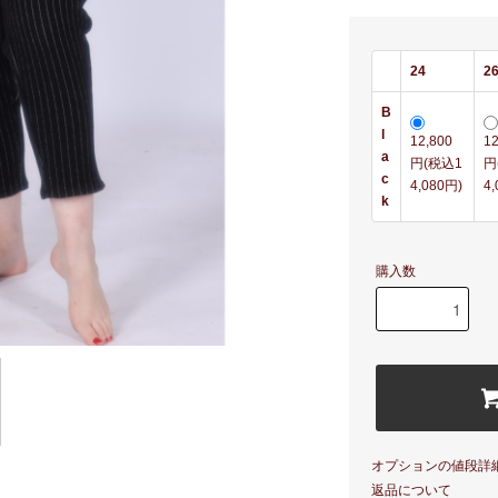
24
2
B
l
12,800
12
a
円(税込1
円
c
4,080円)
4
k
購入数
オプションの値段詳
返品について