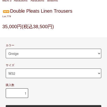
MEN’S
Attractions
Attractions
Bottoms
Double Pleats Linen Trousers
Lot.779
35,000円(税込38,500円)
カラー
サイズ
購入数