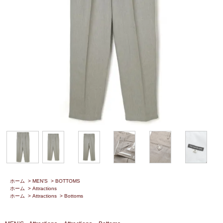
ホーム
>
MEN’S
>
BOTTOMS
ホーム
>
Attractions
ホーム
>
Attractions
>
Bottoms