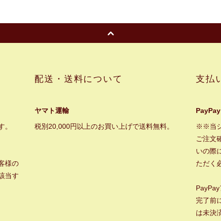
配送・送料について
支払
ヤマト運輸
PayPay
す。
税別20,000円以上のお買い上げで送料無料。
※※当
ご注文
いの際に
客様の
ただく
該当す
PayP
完了前
は未決