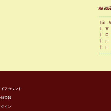
銀行振
======
【金 
【 支
【 口
【 口 
【 口 
======
マイアカウント
会員登録
ログイン