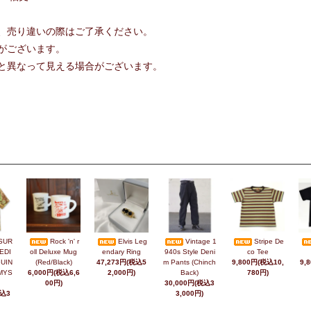
、売り違いの際はご了承ください。
がございます。
と異なって見える場合がございます。
SUR
Rock 'n' r
Elvis Leg
Vintage 1
Stripe De
EDI
oll Deluxe Mug
endary Ring
940s Style Deni
co Tee
UIN
(Red/Black)
47,273円(税込5
m Pants (Chinch
9,800円(税込10,
9,
MYS
6,000円(税込6,6
2,000円)
Back)
780円)
00円)
30,000円(税込3
税込3
3,000円)