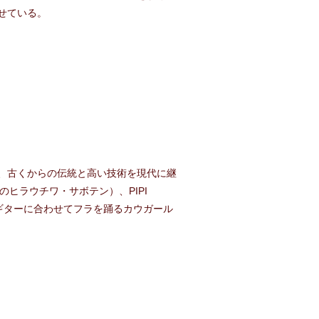
せている。
、古くからの伝統と高い技術を現代に継
ヒラウチワ・サボテン）、PIPI
ギターに合わせてフラを踊るカウガール