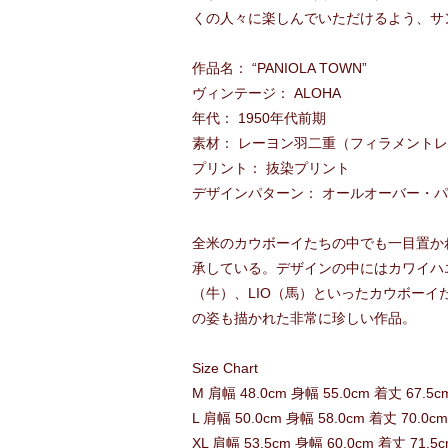
くの人々に楽しんでいただけるよう、サ
作品名： “PANIOLA TOWN”
ヴィンテージ： ALOHA
年代： 1950年代前期
素材： レーヨン羽二重（フィラメント
プリント： 抜染プリント
デザインパターン： オールオーバー・
全米のカウボーイたちの中でも一目置か
承している。デザインの中にはカワイハエ
（牛）、LIO（馬）といったカウボー
の姿も描かれた非常に珍しい作品。
Size Chart
M 肩幅 48.0cm 身幅 55.0cm 着丈 67.5c
L 肩幅 50.0cm 身幅 58.0cm 着丈 70.0c
XL 肩幅 53.5cm 身幅 60.0cm 着丈 71.5