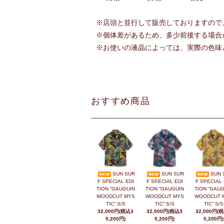
※店頭と並行して販売しておりますので
※個体差があるため、多少前後する場合
※お使いの液晶によっては、実際の色味
おすすめ商品
SUN SUR
SUN SUR
SUN 
F SPECIAL EDI
F SPECIAL EDI
F SPECIAL 
TION “GAUGUIN
TION “GAUGUIN
TION “GAUG
WOODCUT MYS
WOODCUT MYS
WOODCUT 
TIC” S/S
TIC” S/S
TIC” S/S
32,000円(税込3
32,000円(税込3
32,000円(
5,200円)
5,200円)
5,200円)