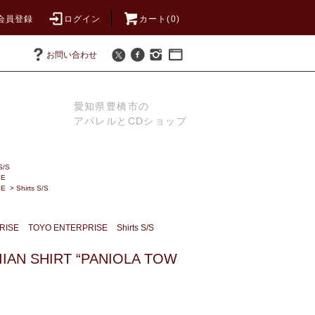
会員登録
ログイン
カート(0)
お問い合わせ
愛知県豊橋市の
アパレルとCDショップ
S/S
SE
SE
>
Shirts S/S
RISE
TOYO ENTERPRISE
Shirts S/S
IAN SHIRT “PANIOLA TOW