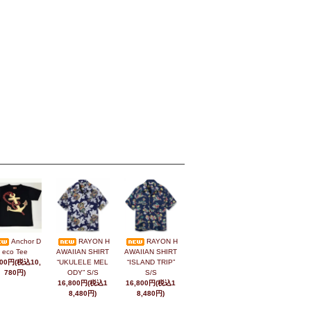
Anchor D
RAYON H
RAYON H
eco Tee
AWAIIAN SHIRT
AWAIIAN SHIRT
800円(税込10,
“UKULELE MEL
“ISLAND TRIP”
780円)
ODY” S/S
S/S
16,800円(税込1
16,800円(税込1
8,480円)
8,480円)