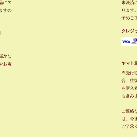
品に欠
未決済
ますの
ります
予めご
クレジ
】
届かな
ヤマト
やお電
※受け
合、往
を購入
も含み
ご連絡
は、今
ご了承