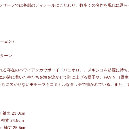
ンサーフでは各部のディテールにこだわり、数多くの名作を現代に甦ら
レーヨン）
パターン
れる存在のハワイアンカウボーイ「パニオロ」。メキシコを起源に持ち
の港に着いた牛たちを海を泳がせて陸に上げる様子や、PANINI（野生の
イたちに欠かせないモチーフもコミカルなタッチで描かれている。また、
m 袖丈 23.0cm
m 袖丈 24.5cm
cm 袖丈 25.5cm