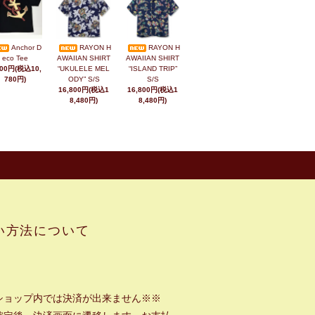
Anchor D
RAYON H
RAYON H
eco Tee
AWAIIAN SHIRT
AWAIIAN SHIRT
800円(税込10,
“UKULELE MEL
“ISLAND TRIP”
780円)
ODY” S/S
S/S
16,800円(税込1
16,800円(税込1
8,480円)
8,480円)
い方法について
ショップ内では決済が出来ません※※