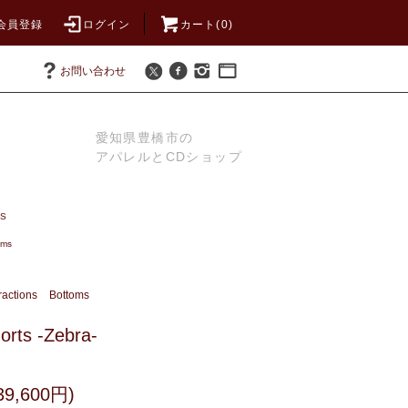
会員登録
ログイン
カート(0)
お問い合わせ
愛知県豊橋市の
アパレルとCDショップ
S
oms
ractions
Bottoms
orts -Zebra-
9,600円)