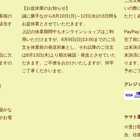
ご注文
【お盆休業のお知らせ】
いの際に
客様の
誠に勝手ながら8月10日(月)～12日(水)の3日間を
ただく
該当す
お盆休業とさせていただきます。
上記の休業期間中もオンラインショップはご利
PayP
用いただけますが、8月9日(日)13:00までのご注
完了前
文を休業前の発送対象とし、それ以降のご注文
は未決
品に欠
は8月13日(木)より順次確認・発送とさせていた
未決済
ますの
だきます。ご不便をおかけいたしますが、何卒
ります
ご了承くださいませ。
予めご
クレジ
】
届かな
ヤマト
やお電
※受け
合、往