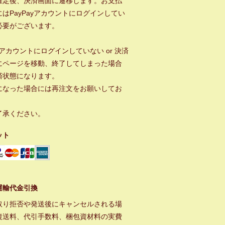
確定後、決済画面に遷移します。お支払
はPayPayアカウントにログインしてい
必要がございます。
ayアカウントにログインしていない or 決済
にページを移動、終了してしまった場合
済状態になります。
になった場合には再注文をお願いしてお
。
了承ください。
ット
運輸代金引換
取り拒否や発送後にキャンセルされる場
復送料、代引手数料、梱包資材料の実費