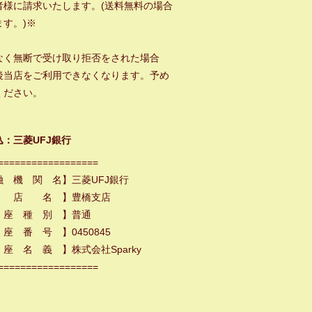
者様に請求いたします。(送料無料の場合
ます。)※
なく無断で受け取り拒否をされた場合
後当店をご利用できなくなります。予め
ください。
込：三菱UFJ銀行
==================
融 機 関 名】三菱UFJ銀行
 店 名 】豊橋支店
 座 種 別 】普通
座 番 号 】0450845
座 名 義 】株式会社Sparky
==================