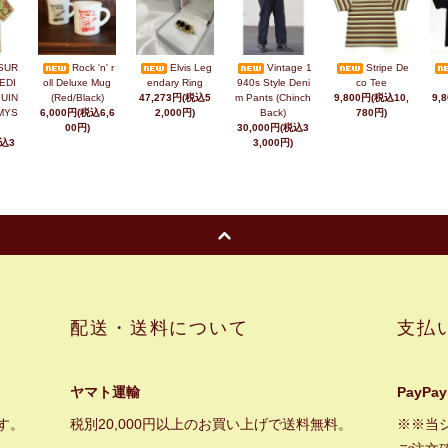
SUR
Rock 'n' r
Elvis Leg
Vintage 1
Stripe De
EDI
oll Deluxe Mug
endary Ring
940s Style Deni
co Tee
UIN
(Red/Black)
47,273円(税込5
m Pants (Chinch
9,800円(税込10,
9,
MYS
6,000円(税込6,6
2,000円)
Back)
780円)
00円)
30,000円(税込3
税込3
3,000円)
配送・送料について
支払
ヤマト運輸
PayPay
す。
税別20,000円以上のお買い上げで送料無料。
※※当