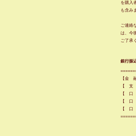
を購入
も含み
ご連絡
は、今
ご了承
銀行振
======
【金 
【 支
【 口
【 口 
【 口 
======