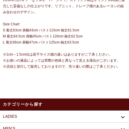
1950年代のキラーなプルオーバーシャツ。ストライプ柄はオリジナル同様に復
元した妥協なしの仕上がりです。リブニット、ドレープ感のあるレーヨンの組
み合わせのデザイン。
Size Chart
S 着丈63cm 肩幅43cm バスト115cm 袖丈61.5cm
M 着丈64.5cm 肩幅45cm バスト120cm 袖丈62.5cm
L 着丈66cm 肩幅47cm バスト125cm 袖丈63.5cm
※1cm～1.5cm位は若干サイズ感の違いはありますがご了承ください。
※お使いの液晶によっては実際の色味と異なって見える場合がございます。
※店頭と並行して販売しておりますので、売り違いの際はご了承ください。
カテゴリーから探す
LADIES
MEN’S