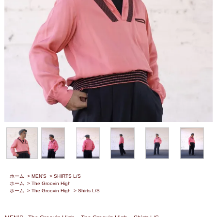
ホーム
>
MEN’S
>
SHIRTS L/S
ホーム
>
The Groovin High
ホーム
>
The Groovin High
>
Shirts L/S