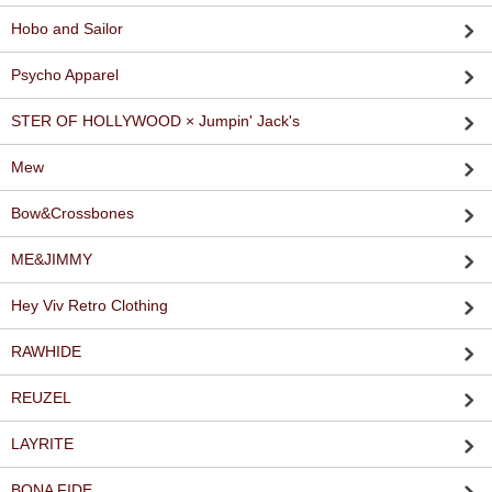
Hobo and Sailor
Psycho Apparel
STER OF HOLLYWOOD × Jumpin' Jack's
Mew
Bow&Crossbones
ME&JIMMY
Hey Viv Retro Clothing
RAWHIDE
REUZEL
LAYRITE
BONA FIDE