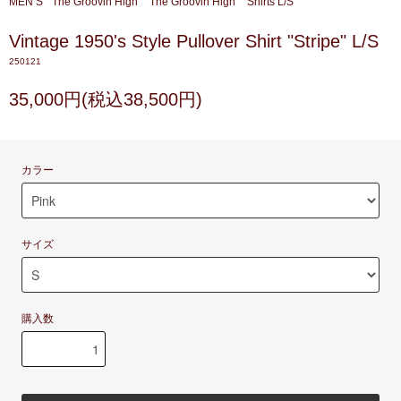
MEN’S
The Groovin High
The Groovin High
Shirts L/S
Vintage 1950's Style Pullover Shirt "Stripe" L/S
250121
35,000円(税込38,500円)
カラー
サイズ
購入数