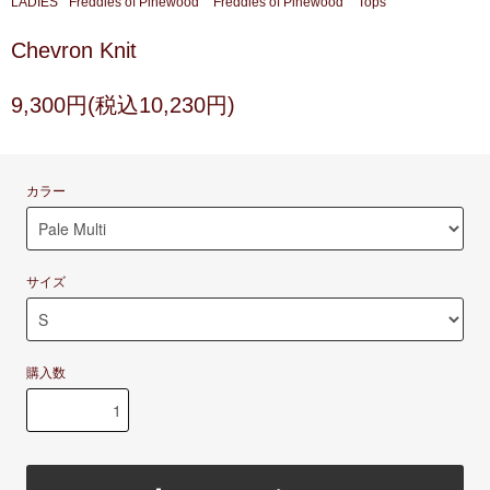
LADIES
Freddies of Pinewood
Freddies of Pinewood
Tops
Chevron Knit
9,300円(税込10,230円)
カラー
サイズ
購入数