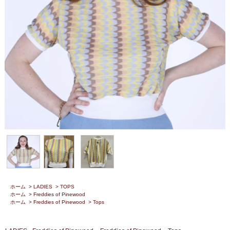
ホーム
>
LADIES
>
TOPS
ホーム
>
Freddies of Pinewood
ホーム
>
Freddies of Pinewood
>
Tops