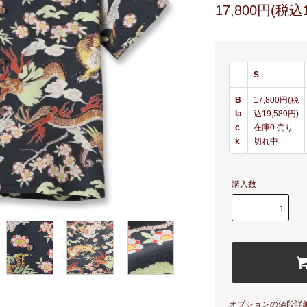
17,800円(税込1
S
B
17,800円(税
la
込19,580円)
c
在庫0 売り
k
切れ中
購入数
オプションの値段詳