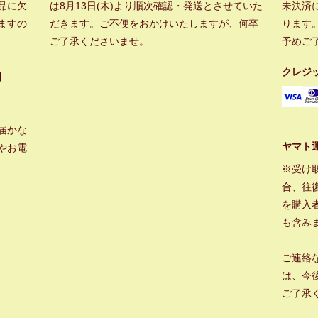
品に欠
は8月13日(木)より順次確認・発送とさせていた
未決済
ますの
だきます。ご不便をおかけいたしますが、何卒
ります
ご了承くださいませ。
予めご
クレジ
】
届かな
ヤマト
やお電
※受け
合、往
を購入
も含み
ご連絡
は、今
ご了承