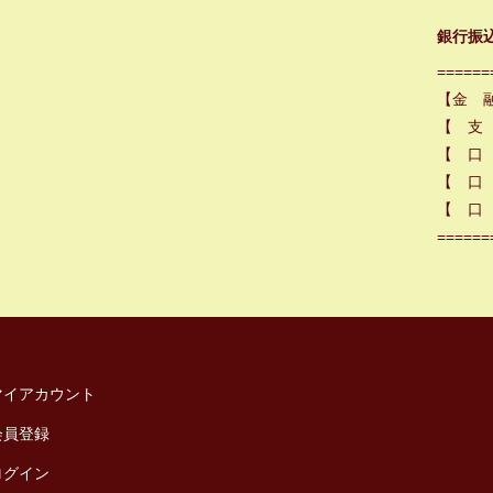
銀行振
======
【金 
【 支
【 口
【 口 
【 口 
======
マイアカウント
会員登録
ログイン