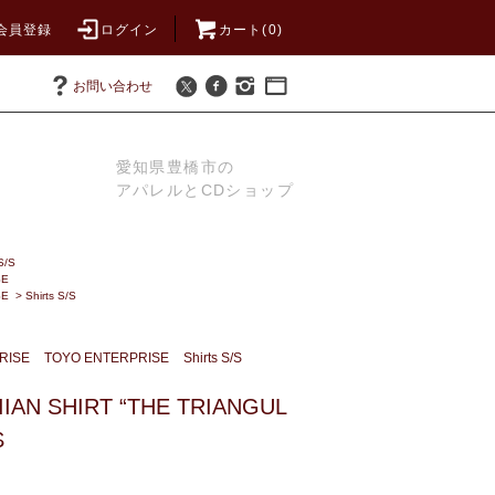
会員登録
ログイン
カート(0)
お問い合わせ
愛知県豊橋市の
アパレルとCDショップ
S/S
SE
SE
>
Shirts S/S
RISE
TOYO ENTERPRISE
Shirts S/S
IAN SHIRT “THE TRIANGUL
S