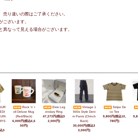
、売り違いの際はご了承ください。
がございます。
と異なって見える場合がございます。
SUR
Rock 'n' r
Elvis Leg
Vintage 1
Stripe De
EDI
oll Deluxe Mug
endary Ring
940s Style Deni
co Tee
UIN
(Red/Black)
47,273円(税込5
m Pants (Chinch
9,800円(税込10,
9,
MYS
6,000円(税込6,6
2,000円)
Back)
780円)
00円)
30,000円(税込3
税込3
3,000円)