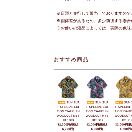
※店頭と並行して販売しておりますので
※個体差があるため、多少前後する場合
※お使いの液晶によっては、実際の色味
おすすめ商品
SUN SUR
SUN SUR
SUN 
F SPECIAL EDI
F SPECIAL EDI
F SPECIAL 
TION “GAUGUIN
TION “GAUGUIN
TION “GAUG
WOODCUT MYS
WOODCUT MYS
WOODCUT 
TIC” S/S
TIC” S/S
TIC” S/S
32,000円(税込3
32,000円(税込3
32,000円(
5,200円)
5,200円)
5,200円)