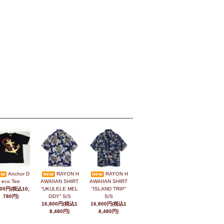
Anchor D
RAYON H
RAYON H
eco Tee
AWAIIAN SHIRT
AWAIIAN SHIRT
800円(税込10,
“UKULELE MEL
“ISLAND TRIP”
780円)
ODY” S/S
S/S
16,800円(税込1
16,800円(税込1
8,480円)
8,480円)