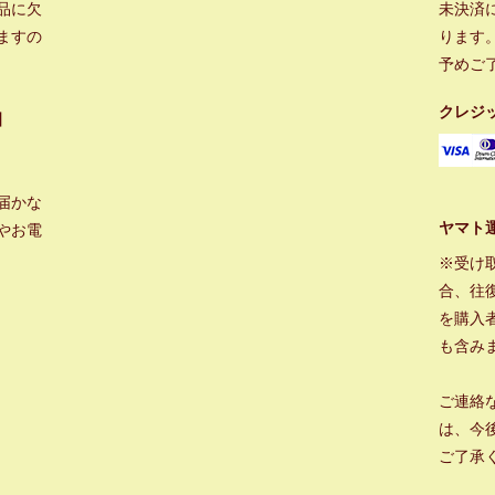
品に欠
未決済
ますの
ります
予めご
クレジ
】
届かな
ヤマト
やお電
※受け
合、往
を購入
も含み
ご連絡
は、今
ご了承