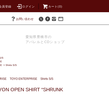
会員登録
ログイン
カート(0)
お問い合わせ
愛知県豊橋市の
アパレルとCDショップ
S/S
SE
SE
>
Shirts S/S
RISE
TOYO ENTERPRISE
Shirts S/S
YON OPEN SHIRT “SHRUNK