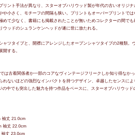
プリント手法が異なり、スターオブハリウッド製が年代の古いオリジナ
やや小さく、モチーフの間隔も狭い。プリントもオーバープリントでは
極めて少なく、書籍にも掲載されたことが無いためコレクターの間でも
リウッドのシュランケンヘッドが遂に世に放たれる。
シャツタイプと、開襟にアレンジしたオープンシャツタイプの2種類。
展開する。
前までは古着関係者か一部のコアなヴィンテージフリークしか知り得なか
られないほどの強烈なインパクトを持つデザイン、卓越したセンスによ
テージの中でも突出した魅力を持つ作品をベースに、スターオブハリウッ
m 袖丈 21.0cm
m 袖丈 22.0cm
m 袖丈 23.0cm