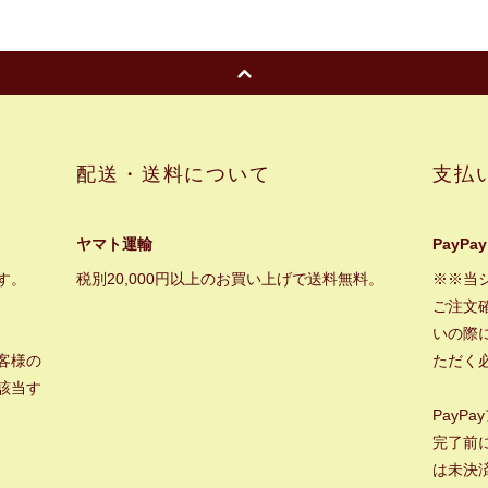
配送・送料について
支払
ヤマト運輸
PayPay
す。
税別20,000円以上のお買い上げで送料無料。
※※当
ご注文
いの際に
客様の
ただく
該当す
PayP
完了前
は未決