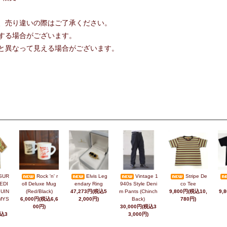
、売り違いの際はご了承ください。
する場合がございます。
と異なって見える場合がございます。
SUR
Rock 'n' r
Elvis Leg
Vintage 1
Stripe De
EDI
oll Deluxe Mug
endary Ring
940s Style Deni
co Tee
UIN
(Red/Black)
47,273円(税込5
m Pants (Chinch
9,800円(税込10,
9,
MYS
6,000円(税込6,6
2,000円)
Back)
780円)
00円)
30,000円(税込3
税込3
3,000円)