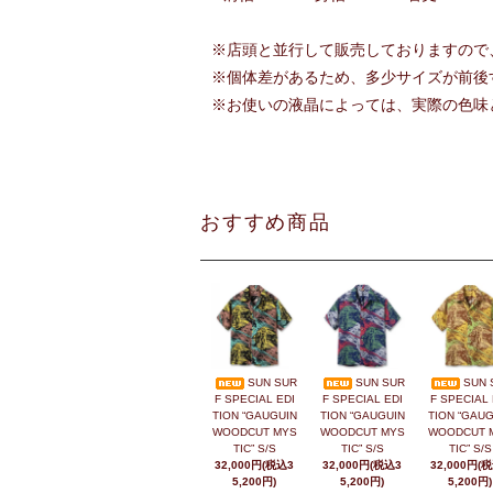
※店頭と並行して販売しておりますので
※個体差があるため、多少サイズが前後
※お使いの液晶によっては、実際の色味
おすすめ商品
SUN SUR
SUN SUR
SUN 
F SPECIAL EDI
F SPECIAL EDI
F SPECIAL 
TION “GAUGUIN
TION “GAUGUIN
TION “GAUG
WOODCUT MYS
WOODCUT MYS
WOODCUT 
TIC” S/S
TIC” S/S
TIC” S/S
32,000円(税込3
32,000円(税込3
32,000円(
5,200円)
5,200円)
5,200円)