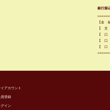
銀行振
======
【金 
【 支
【 口
【 口 
【 口 
======
マイアカウント
会員登録
ログイン