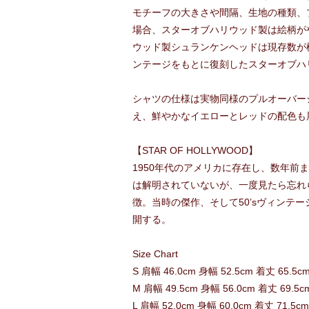
モチーフの大きさや間隔、生地の種類、
場合、スターオブハリウッド製は絵柄が
ウッド製シュランケンヘッドは現存数が
ンテージをもとに復刻したスターオブハ
シャツの仕様は実物同様のプルオーバー
え、鮮やかなイエローとレッドの配色も
【STAR OF HOLLYWOOD】
1950年代のアメリカに存在し、数年
は解明されていないが、一度見たら忘れ
徴。当時の傑作、そして50’sヴィン
開する。
Size Chart
S 肩幅 46.0cm 身幅 52.5cm 着丈 65.5c
M 肩幅 49.5cm 身幅 56.0cm 着丈 69.5c
L 肩幅 52.0cm 身幅 60.0cm 着丈 71.5c