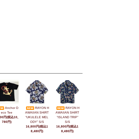
Anchor D
RAYON H
RAYON H
eco Tee
AWAIIAN SHIRT
AWAIIAN SHIRT
800円(税込10,
“UKULELE MEL
“ISLAND TRIP”
780円)
ODY” S/S
S/S
16,800円(税込1
16,800円(税込1
8,480円)
8,480円)