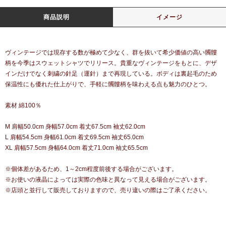
商品説明
イメージ
ヴィンテージでは現存する数が極めて少なく、群を抜いて希少価値の高い髑髏
柄を今季はスウェットシャツでリリース。貴重なヴィンテージをもとに、デザ
インだけでなく刺繍の針足（運針）まで再現している。ボディは裏起毛のため
保温性にも優れた仕上がりで、手軽に髑髏柄を味わえる点も魅力のひとつ。
素材 綿100％
M 肩幅50.0cm 身幅57.0cm 着丈67.5cm 袖丈62.0cm
L 肩幅54.5cm 身幅61.0cm 着丈69.5cm 袖丈65.0cm
XL 肩幅57.5cm 身幅64.0cm 着丈71.0cm 袖丈65.5cm
※個体差があるため、1～2cm程度前後する場合がございます。
※お使いの液晶によっては実際の色味と異なって見える場合がございます。
※店頭と並行して販売しておりますので、売り違いの際はご了承ください。