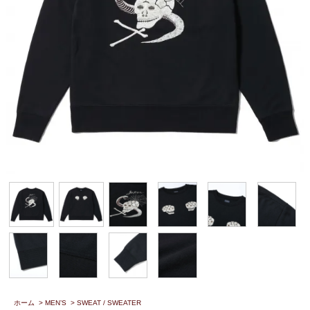
ホーム
>
MEN’S
>
SWEAT / SWEATER