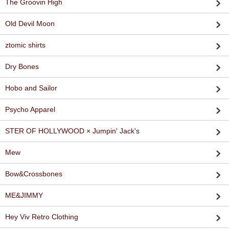
The Groovin High
Old Devil Moon
ztomic shirts
Dry Bones
Hobo and Sailor
Psycho Apparel
STER OF HOLLYWOOD × Jumpin' Jack's
Mew
Bow&Crossbones
ME&JIMMY
Hey Viv Retro Clothing