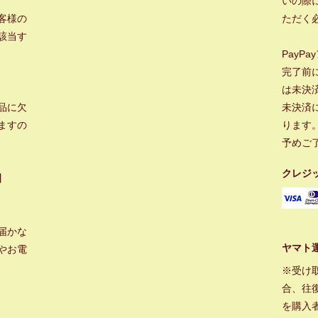
いの際に
客様の
ただく
該当す
PayP
完了前
は未決
品に欠
未決済
ますの
ります
予めご
クレジ
】
届かな
ヤマト
やお電
※受け
合、往
を購入