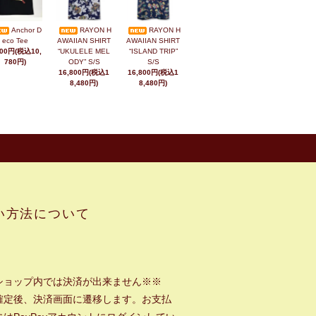
Anchor D
RAYON H
RAYON H
eco Tee
AWAIIAN SHIRT
AWAIIAN SHIRT
800円(税込10,
“UKULELE MEL
“ISLAND TRIP”
780円)
ODY” S/S
S/S
16,800円(税込1
16,800円(税込1
8,480円)
8,480円)
い方法について
ショップ内では決済が出来ません※※
確定後、決済画面に遷移します。お支払