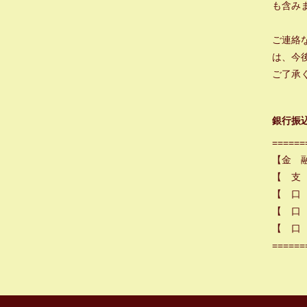
も含み
ご連絡
は、今
ご了承
銀行振
======
【金 
【 支
【 口
【 口 
【 口 
======