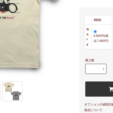
36(S)
Iv
o
6,800円(税
r
込7,480円)
y
購入数
オプションの値段詳
返品について