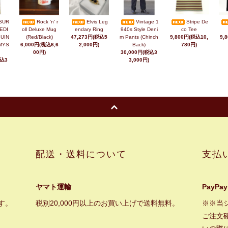
SUR
Rock 'n' r
Elvis Leg
Vintage 1
Stripe De
EDI
oll Deluxe Mug
endary Ring
940s Style Deni
co Tee
UIN
(Red/Black)
47,273円(税込5
m Pants (Chinch
9,800円(税込10,
9,
MYS
6,000円(税込6,6
2,000円)
Back)
780円)
00円)
30,000円(税込3
税込3
3,000円)
配送・送料について
支払
ヤマト運輸
PayPay
す。
税別20,000円以上のお買い上げで送料無料。
※※当
ご注文