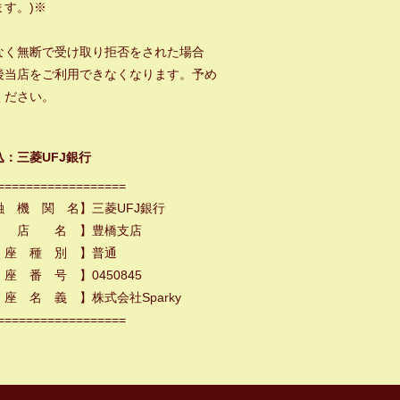
ます。)※
なく無断で受け取り拒否をされた場合
後当店をご利用できなくなります。予め
ください。
込：三菱UFJ銀行
==================
融 機 関 名】三菱UFJ銀行
 店 名 】豊橋支店
 座 種 別 】普通
座 番 号 】0450845
座 名 義 】株式会社Sparky
==================