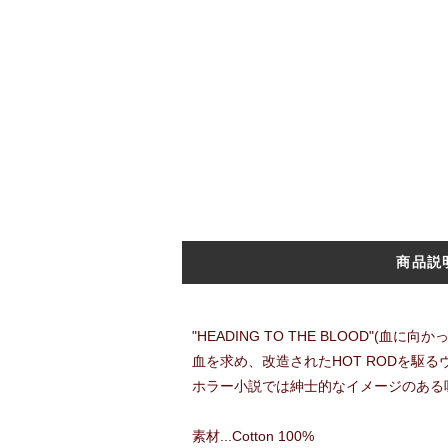
商品説
"HEADING TO THE BLOOD"(血に
血を求め、改造されたHOT RODを駆
ホラー小説では紳士的なイメージのある
素材...Cotton 100%