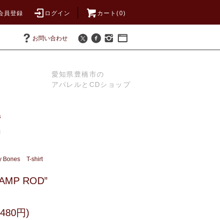
会員登録
ログイン
カート(0)
お問い合わせ
愛知県豊橋市の
アパレルとCDショップ
S
t
y Bones
T-shirt
 “VAMP ROD”
480円)