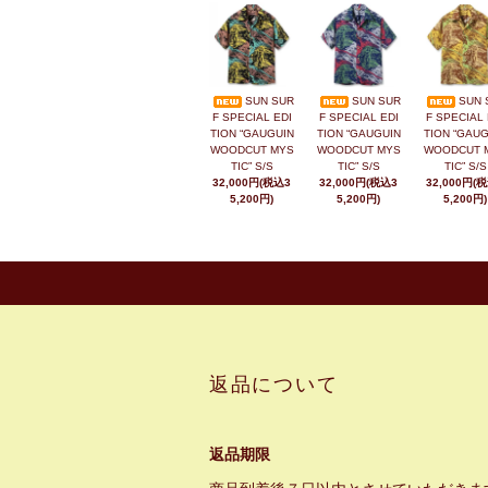
SUN SUR
SUN SUR
SUN 
F SPECIAL EDI
F SPECIAL EDI
F SPECIAL 
TION “GAUGUIN
TION “GAUGUIN
TION “GAUG
WOODCUT MYS
WOODCUT MYS
WOODCUT 
TIC” S/S
TIC” S/S
TIC” S/S
32,000円(税込3
32,000円(税込3
32,000円(
5,200円)
5,200円)
5,200円)
返品について
返品期限