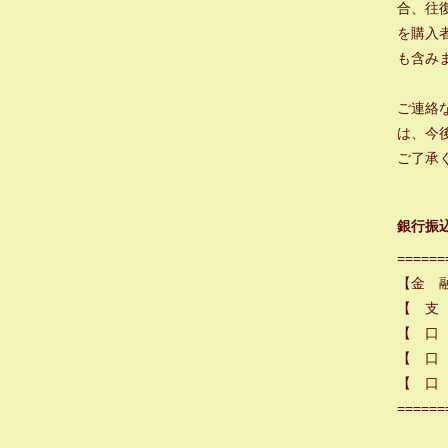
合、往
を購入
も含み
ご連絡
は、今
ご了承
銀行振
======
【金 
【 支
【 口
【 口 
【 口 
======