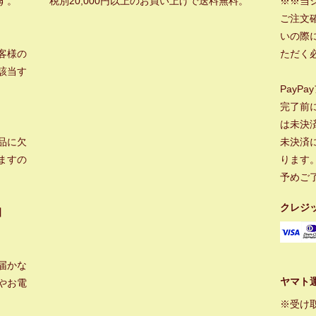
す。
税別20,000円以上のお買い上げで送料無料。
※※当
ご注文
いの際に
客様の
ただく
該当す
PayP
完了前
は未決
品に欠
未決済
ますの
ります
予めご
クレジ
】
届かな
ヤマト
やお電
※受け