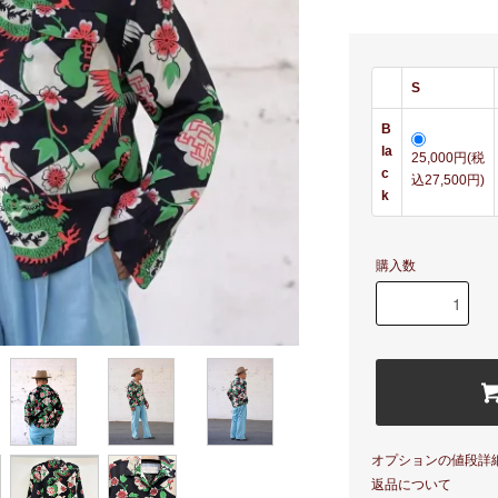
S
B
la
25,000円(税
c
込27,500円)
k
購入数
オプションの値段詳
返品について