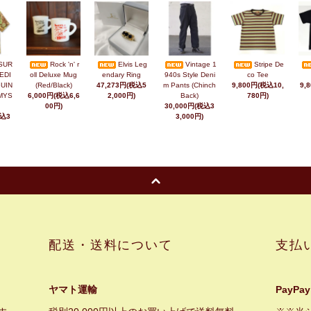
SUR
Rock 'n' r
Elvis Leg
Vintage 1
Stripe De
EDI
oll Deluxe Mug
endary Ring
940s Style Deni
co Tee
UIN
(Red/Black)
47,273円(税込5
m Pants (Chinch
9,800円(税込10,
9,
MYS
6,000円(税込6,6
2,000円)
Back)
780円)
00円)
30,000円(税込3
税込3
3,000円)
配送・送料について
支払
ヤマト運輸
PayPay