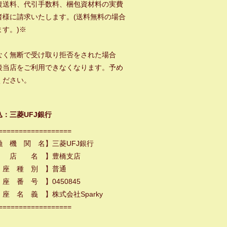
復送料、代引手数料、梱包資材料の実費
者様に請求いたします。(送料無料の場合
ます。)※
なく無断で受け取り拒否をされた場合
後当店をご利用できなくなります。予め
ください。
込：三菱UFJ銀行
==================
融 機 関 名】三菱UFJ銀行
 店 名 】豊橋支店
 座 種 別 】普通
座 番 号 】0450845
座 名 義 】株式会社Sparky
==================