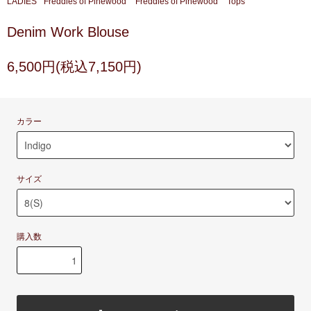
LADIES
Freddies of Pinewood
Freddies of Pinewood
Tops
Denim Work Blouse
6,500円(税込7,150円)
カラー
サイズ
購入数