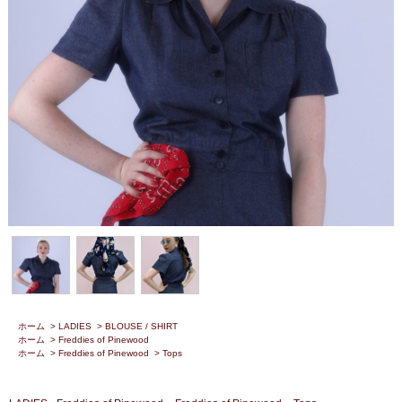
ホーム
>
LADIES
>
BLOUSE / SHIRT
ホーム
>
Freddies of Pinewood
ホーム
>
Freddies of Pinewood
>
Tops