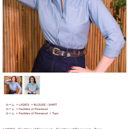
ホーム
>
LADIES
>
BLOUSE / SHIRT
ホーム
>
Freddies of Pinewood
ホーム
>
Freddies of Pinewood
>
Tops