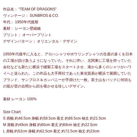
作品名： “TEAM OF DRAGONS”
ヴィンテージ： SUNBROS & CO.
年代： 1950年代後期
素材： レーヨン壁縮緬
プリント： オーバープリント
デザインパターン： オリエンタル・デザイン
1950年代後半に入ると、アロハシャツやボウリングシャツの生産の多くを日本
の工場が請け負うようになっていた。それに伴い、北関東に工場を持っていた
会社なども新たに横浜で縫製工場をスタートさせ、港から多くのシャツがハワ
イへと送られた。この作品も大手商社であった東光貿易が横浜で展開していた
ブランド、サンブロス＆カンパニーが手掛けた一枚。富士山をバックに何頭も
の龍が雲の合間から顔を覗かせる珍しいデザイン。
素材 レーヨン 100%
Size Chart
S 肩幅 約46.5cm 身幅 約58.5cm 着丈 約66.5cm 袖丈 約21.5cm
M 肩幅 約49cm 身幅 約60cm 着丈 約69cm 袖丈 約22.5cm
L 肩幅 約52cm 身幅 約62.5cm 着丈 約72.5cm 袖丈 約23cm