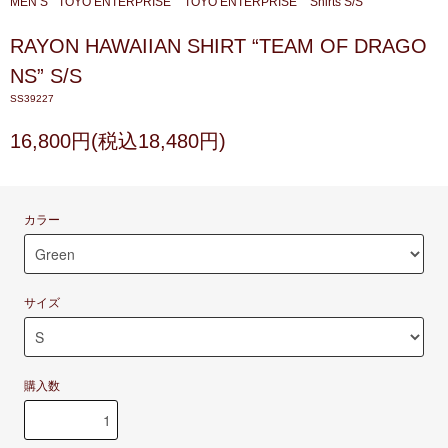
MEN’S
TOYO ENTERPRISE
TOYO ENTERPRISE
Shirts S/S
RAYON HAWAIIAN SHIRT “TEAM OF DRAGO
NS” S/S
SS39227
16,800円(税込18,480円)
カラー
サイズ
購入数