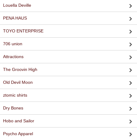
Louella Deville
PENA HAUS
TOYO ENTERPRISE
706 union
Attractions
The Groovin High
Old Devil Moon
ztomic shirts
Dry Bones
Hobo and Sailor
Psycho Apparel