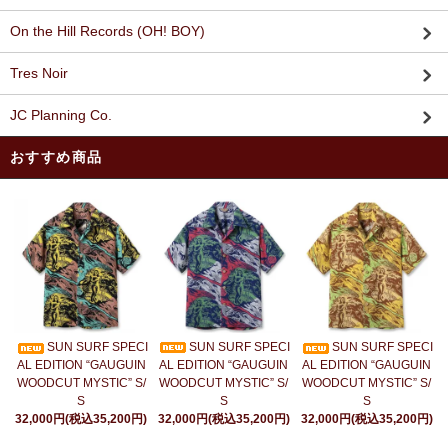
On the Hill Records (OH! BOY)
Tres Noir
JC Planning Co.
おすすめ商品
SUN SURF SPECI
SUN SURF SPECI
SUN SURF SPECI
AL EDITION “GAUGUIN
AL EDITION “GAUGUIN
AL EDITION “GAUGUIN
WOODCUT MYSTIC” S/
WOODCUT MYSTIC” S/
WOODCUT MYSTIC” S/
S
S
S
32,000円(税込35,200円)
32,000円(税込35,200円)
32,000円(税込35,200円)