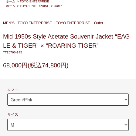
ホーム
>
TOYO ENTERPRISE
ホーム
>
TOYO ENTERPRISE
>
Outer
MEN’S
TOYO ENTERPRISE
TOYO ENTERPRISE
Outer
Mid 1950s Style Acetate Souvenir Jacket “EAG
LE & TIGER” × “ROARING TIGER”
TT15790-145
68,000円(税込74,800円)
カラー
サイズ