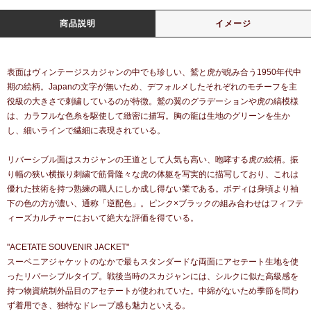
商品説明
イメージ
表面はヴィンテージスカジャンの中でも珍しい、鷲と虎が睨み合う1950年代中
期の絵柄。Japanの文字が無いため、デフォルメしたそれぞれのモチーフを主
役級の大きさで刺繍しているのが特徴。鷲の翼のグラデーションや虎の縞模様
は、カラフルな色糸を駆使して緻密に描写。胸の龍は生地のグリーンを生か
し、細いラインで繊細に表現されている。
リバーシブル面はスカジャンの王道として人気も高い、咆哮する虎の絵柄。振
り幅の狭い横振り刺繍で筋骨隆々な虎の体躯を写実的に描写しており、これは
優れた技術を持つ熟練の職人にしか成し得ない業である。ボディは身頃より袖
下の色の方が濃い、通称「逆配色」。ピンク×ブラックの組み合わせはフィフテ
ィーズカルチャーにおいて絶大な評価を得ている。
"ACETATE SOUVENIR JACKET"
スーベニアジャケットのなかで最もスタンダードな両面にアセテート生地を使
ったリバーシブルタイプ。戦後当時のスカジャンには、シルクに似た高級感を
持つ物資統制外品目のアセテートが使われていた。中綿がないため季節を問わ
ず着用でき、独特なドレープ感も魅力といえる。