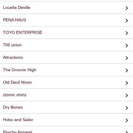
Louella Deville
PENA HAUS
TOYO ENTERPRISE
706 union
Attractions
The Groovin High
Old Devil Moon
ztomic shirts
Dry Bones
Hobo and Sailor
Psycho Apparel