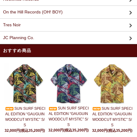
On the Hill Records (OH! BOY)
Tres Noir
JC Planning Co.
おすすめ商品
SUN SURF SPECI
SUN SURF SPECI
SUN SURF SPECI
AL EDITION “GAUGUIN
AL EDITION “GAUGUIN
AL EDITION “GAUGUIN
WOODCUT MYSTIC” S/
WOODCUT MYSTIC” S/
WOODCUT MYSTIC” S/
S
S
S
32,000円(税込35,200円)
32,000円(税込35,200円)
32,000円(税込35,200円)