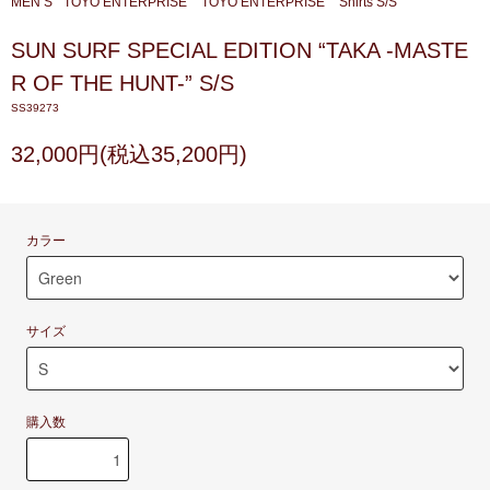
MEN’S
TOYO ENTERPRISE
TOYO ENTERPRISE
Shirts S/S
SUN SURF SPECIAL EDITION “TAKA -MASTE
R OF THE HUNT-” S/S
SS39273
32,000円(税込35,200円)
カラー
サイズ
購入数