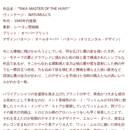
作品名： “TAKA -MASTER OF THE HUNT-”
ヴィンテージ： WATUMULL’S
年代： 1940年代後期
素材： レーヨン壁縮緬
プリント： オーバープリント
デザインパターン： オールオーバー・パターン（オリエンタル・デザイン）
今にも獲物に飛びかかろうとしている、羽を広げた鷹の姿を描いた大作。メイ
ン・モチーフの鷹とグラウンドに描かれた松の枝と葉で構成されたシンプルな
作品であるが、そこから伝わる躍動感と迫力は他の鷹や鷲を題材にした柄の中
でも一際目立つ存在。力を込めて枝を掴む爪と獲物を捕らえた鋭い眼光など、
屈強な鷹の迫力が伝わり、このデザインを手掛けた当時の職人たちの高いレベ
ルがわかる一枚。
ハワイアンシャツの全盛期を築き上げたブランドの中で、異色かつ大きな成功
も収めたとして有名なのが、インド系移民のＧ・Ｊ・ワットムルが1913年に創
業したイースト・インディア・ストアが展開していたワットムルス。同ブラン
ドの最大の功績は、トロピカル柄のアロハシャツをいち早く発表したことで、
それを支えたのが初期のテキスタイルデザイナー、エルシー・ダース。彼女は
オレゴン生まれのデンマーク系アメリカ人で、ワット・ムルスに嫁いだ姉を訪