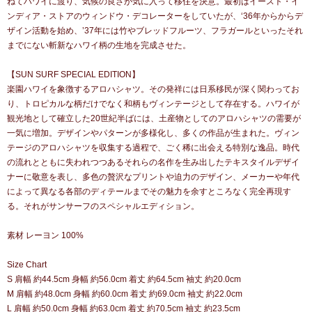
ねてハワイに渡り、気候の良さが気に入って移住を決意。最初はイースト・イ
ンディア・ストアのウィンドウ・デコレーターをしていたが、‘36年からからデ
ザイン活動を始め、’37年には竹やブレッドフルーツ、フラガールといったそれ
までにない斬新なハワイ柄の生地を完成させた。
【SUN SURF SPECIAL EDITION】
楽園ハワイを象徴するアロハシャツ。その発祥には日系移民が深く関わってお
り、トロピカルな柄だけでなく和柄もヴィンテージとして存在する。ハワイが
観光地として確立した20世紀半ばには、土産物としてのアロハシャツの需要が
一気に増加。デザインやパターンが多様化し、多くの作品が生まれた。ヴィン
テージのアロハシャツを収集する過程で、ごく稀に出会える特別な逸品。時代
の流れとともに失われつつあるそれらの名作を生み出したテキスタイルデザイ
ナーに敬意を表し、多色の贅沢なプリントや迫力のデザイン、メーカーや年代
によって異なる各部のディテールまでその魅力を余すところなく完全再現す
る。それがサンサーフのスペシャルエディション。
素材 レーヨン 100%
Size Chart
S 肩幅 約44.5cm 身幅 約56.0cm 着丈 約64.5cm 袖丈 約20.0cm
M 肩幅 約48.0cm 身幅 約60.0cm 着丈 約69.0cm 袖丈 約22.0cm
L 肩幅 約50.0cm 身幅 約63.0cm 着丈 約70.5cm 袖丈 約23.5cm