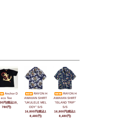
Anchor D
RAYON H
RAYON H
eco Tee
AWAIIAN SHIRT
AWAIIAN SHIRT
800円(税込10,
“UKULELE MEL
“ISLAND TRIP”
780円)
ODY” S/S
S/S
16,800円(税込1
16,800円(税込1
8,480円)
8,480円)