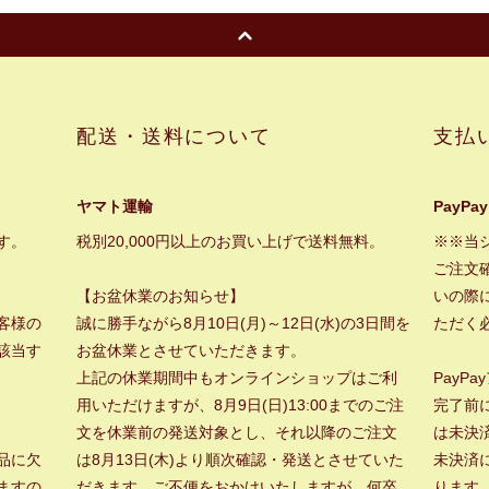
配送・送料について
支払
ヤマト運輸
PayPay
す。
税別20,000円以上のお買い上げで送料無料。
※※当
ご注文
【お盆休業のお知らせ】
いの際に
客様の
誠に勝手ながら8月10日(月)～12日(水)の3日間を
ただく
該当す
お盆休業とさせていただきます。
上記の休業期間中もオンラインショップはご利
PayP
用いただけますが、8月9日(日)13:00までのご注
完了前
文を休業前の発送対象とし、それ以降のご注文
は未決
品に欠
は8月13日(木)より順次確認・発送とさせていた
未決済
ますの
だきます。ご不便をおかけいたしますが、何卒
ります