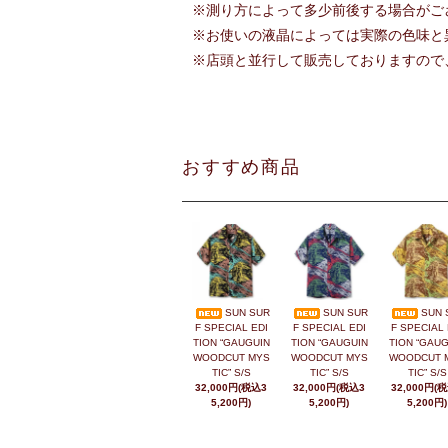
※測り方によって多少前後する場合がご
※お使いの液晶によっては実際の色味と
※店頭と並行して販売しておりますので
おすすめ商品
SUN SUR
SUN SUR
SUN 
F SPECIAL EDI
F SPECIAL EDI
F SPECIAL 
TION “GAUGUIN
TION “GAUGUIN
TION “GAUG
WOODCUT MYS
WOODCUT MYS
WOODCUT 
TIC” S/S
TIC” S/S
TIC” S/S
32,000円(税込3
32,000円(税込3
32,000円(
5,200円)
5,200円)
5,200円)