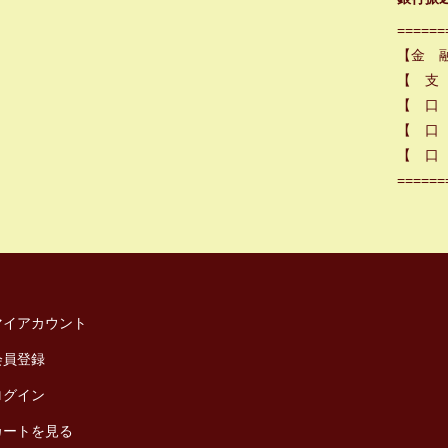
======
【金 
【 支
【 口
【 口 
【 口 
======
マイアカウント
会員登録
ログイン
カートを見る