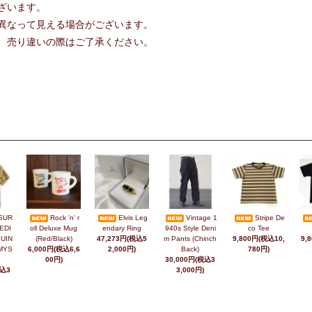
ざいます。
異なって見える場合がございます。
、売り違いの際はご了承ください。
SUR
Rock 'n' r
Elvis Leg
Vintage 1
Stripe De
EDI
oll Deluxe Mug
endary Ring
940s Style Deni
co Tee
UIN
(Red/Black)
47,273円(税込5
m Pants (Chinch
9,800円(税込10,
9,
MYS
6,000円(税込6,6
2,000円)
Back)
780円)
00円)
30,000円(税込3
税込3
3,000円)