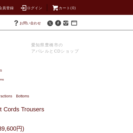
会員登録
ログイン
カート(0)
お問い合わせ
愛知県豊橋市の
アパレルとCDショップ
S
oms
ractions
Bottoms
t Cords Trousers
9,600円)