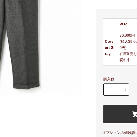
W32
36,000円
Corv
(税込39,6
ert G
0円)
ray
在庫0 売
切れ中
購入数
オプションの値段詳