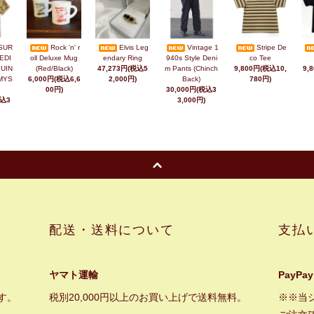
SUR
Rock 'n' r
Elvis Leg
Vintage 1
Stripe De
EDI
oll Deluxe Mug
endary Ring
940s Style Deni
co Tee
UIN
(Red/Black)
47,273円(税込5
m Pants (Chinch
9,800円(税込10,
9,
MYS
6,000円(税込6,6
2,000円)
Back)
780円)
00円)
30,000円(税込3
税込3
3,000円)
配送・送料について
支払
ヤマト運輸
PayPay
す。
税別20,000円以上のお買い上げで送料無料。
※※当