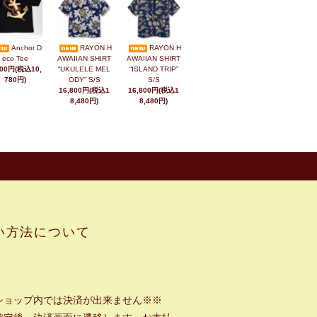
Anchor D
RAYON H
RAYON H
eco Tee
AWAIIAN SHIRT
AWAIIAN SHIRT
800円(税込10,
“UKULELE MEL
“ISLAND TRIP”
780円)
ODY” S/S
S/S
16,800円(税込1
16,800円(税込1
8,480円)
8,480円)
い方法について
ショップ内では決済が出来ません※※