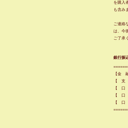
を購入
も含み
ご連絡
は、今
ご了承
銀行振
======
【金 
【 支
【 口
【 口 
【 口 
======