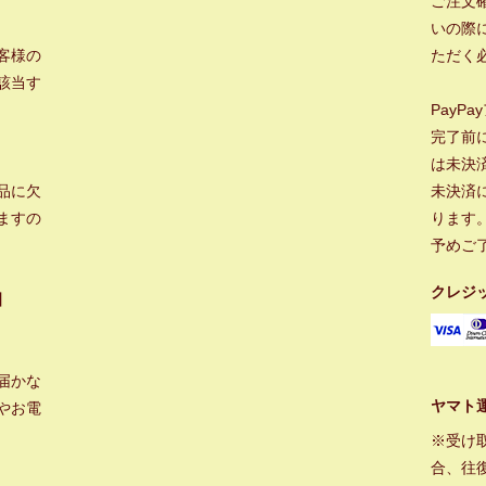
ご注文
いの際に
客様の
ただく
該当す
PayP
完了前
は未決
品に欠
未決済
ますの
ります
予めご
クレジ
】
届かな
ヤマト
やお電
※受け
合、往