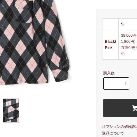
S
38,000
Black/
1,800円)
Pink
在庫0 売
中
購入数
オプションの値段詳
返品について