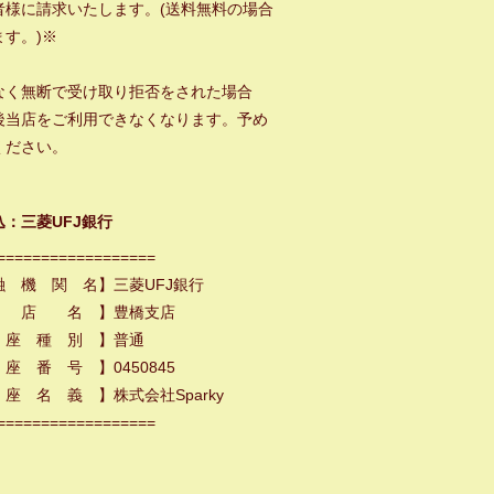
者様に請求いたします。(送料無料の場合
ます。)※
なく無断で受け取り拒否をされた場合
後当店をご利用できなくなります。予め
ください。
込：三菱UFJ銀行
==================
融 機 関 名】三菱UFJ銀行
 店 名 】豊橋支店
 座 種 別 】普通
座 番 号 】0450845
座 名 義 】株式会社Sparky
==================