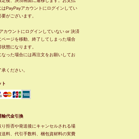
確定後、決済画面に遷移します。お支払
はPayPayアカウントにログインしてい
必要がございます。
ayアカウントにログインしていない or 決済
にページを移動、終了してしまった場合
済状態になります。
になった場合には再注文をお願いしてお
。
了承ください。
ット
運輸代金引換
取り拒否や発送後にキャンセルされる場
復送料、代引手数料、梱包資材料の実費