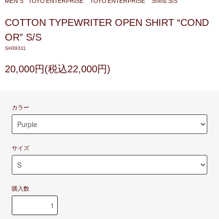
MEN’S
TOYO ENTERPRISE
TOYO ENTERPRISE
Shirts S/S
COTTON TYPEWRITER OPEN SHIRT “COND
OR” S/S
SH39311
20,000円(税込22,000円)
カラー
サイズ
購入数