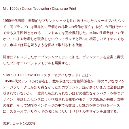
Mid 1950s / Cotton Typewriter / Discharge Print
1950年代当時、衝撃的なプリントシャツを世に送り出したスターオブハリウッ
ド。同ブランドには世界的に評価される5つの傑作が存在するが、今回はその中
で最も入手困難とされる「コンドル」を完全復刻した。当時の生産数はごく僅
かで、いまや数着しか現存しないウルトラレアと呼ぶに相応しいアイテムであ
り、市場では耳を疑うような価格で取引される代物。
開襟にアレンジしたオープンシャツモデルに加え、ヴィンテージを忠実に再現
したプルオーバーシャツモデルも展開する。
STAR OF HOLLYWOOD（スターオブハリウッド）とは？
1950年代のアメリカに存在し、数年前までは古着関係者か一部のコアなヴィン
テージフリークしか知り得なかった幻のブランド。謎が多くいまだに全容は解
明されていないが、一度見たら忘れられないほどの強烈なインパクトを持つデ
ザイン、卓越したセンスにより構成される生地やモチーフの配色が特徴。当時
の傑作、そして50’sヴィンテージの中でも突出した魅力を持つ作品をベース
に、スターオブハリウッドの名に恥じないオリジナルデザインを展開する。
素材...コットン100%