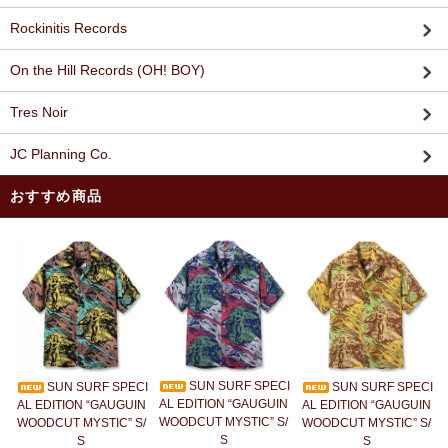
Rockinitis Records
On the Hill Records (OH! BOY)
Tres Noir
JC Planning Co.
おすすめ商品
SUN SURF SPECI
SUN SURF SPECI
SUN SURF SPECI
AL EDITION “GAUGUIN
AL EDITION “GAUGUIN
AL EDITION “GAUGUIN
WOODCUT MYSTIC” S/
WOODCUT MYSTIC” S/
WOODCUT MYSTIC” S/
S
S
S