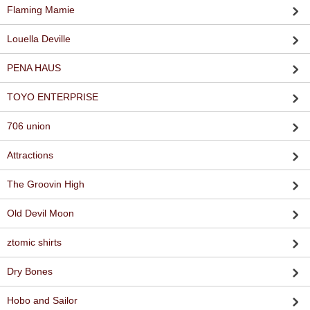
Flaming Mamie
Louella Deville
PENA HAUS
TOYO ENTERPRISE
706 union
Attractions
The Groovin High
Old Devil Moon
ztomic shirts
Dry Bones
Hobo and Sailor