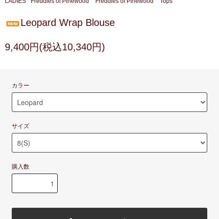
LADIES
Freddies of Pinewood
Freddies of Pinewood
Tops
Leopard Wrap Blouse
9,400円(税込10,340円)
カラー
サイズ
購入数