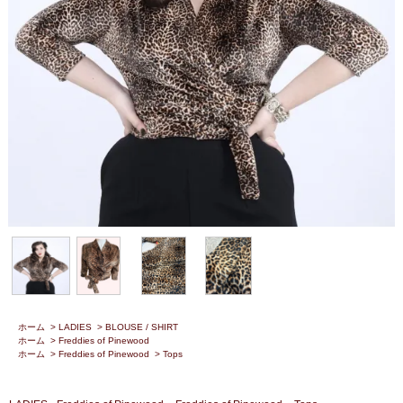
ホーム
>
LADIES
>
BLOUSE / SHIRT
ホーム
>
Freddies of Pinewood
ホーム
>
Freddies of Pinewood
>
Tops