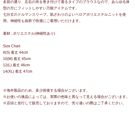
名前の通り、左右の布を巻き付けて着るタイプのブラウスなので、あらゆる体
型の方にフィットしやすい万能アイテムです。
七分丈のドルマンスリーブ。肌ざわりのよいベロアポリエステルニットを使
用。伸縮性も抜群で快適にご着用いただけます。
素材...ポリエステル(伸縮性あり)
Size Chart
8(S) 着丈 44cm
10(M) 着丈 45cm
12(L) 着丈 46cm
14(XL) 着丈 47cm
※海外製品のため、多少前後する場合がございます。
※お使いの液晶によっては、実際の色味と異なって見える場合がございます。
※店頭と並行して販売しておりますので、売り違いの際はご了承ください。