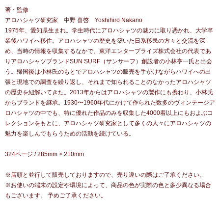
著・監修
アロハシャツ研究家 中野 喜啓 Yoshihiro Nakano
1975年、愛知県生まれ。学生時代にアロハシャツの魅力に取り憑かれ、大学卒
業後ハワイへ移住。アロハシャツの歴史を築いた日系移民の方々と交流を深
め、当時の情報を収集するなかで、東洋エンタープライズ株式会社の代表であ
りアロハシャツブランドSUN SURF（サンサーフ）創設者の小林亨一氏と出会
う。帰国後は小林氏のもとでアロハシャツの販売を手がけながらハワイへの出
張と現地での調査を繰り返し、それまで知られることのなかったアロハシャツ
の歴史を紐解いてきた。2013年からはアロハシャツの製作にも携わり、小林氏
からブランドを継承。1930〜1960年代にかけて作られた数多のヴィンテージア
ロハシャツの中でも、特に優れた作品のみを収集した4000着以上にもおよぶコ
レクションをもとに、アロハシャツ研究家として多くの人々にアロハシャツの
魅力を楽しんでもらうための活動を続けている。
324ページ / 285mm × 210mm
※店頭と並行して販売しておりますので、売り違いの際はご了承ください。
※お使いの端末の設定や環境によって、商品の色が実際の色と多少異なる場合
もございます。 予めご了承ください。