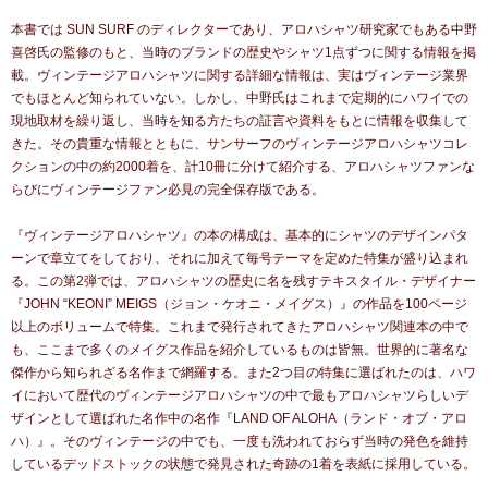
本書では SUN SURF のディレクターであり、アロハシャツ研究家でもある中野
喜啓氏の監修のもと、当時のブランドの歴史やシャツ1点ずつに関する情報を掲
載。ヴィンテージアロハシャツに関する詳細な情報は、実はヴィンテージ業界
でもほとんど知られていない。しかし、中野氏はこれまで定期的にハワイでの
現地取材を繰り返し、当時を知る方たちの証言や資料をもとに情報を収集して
きた。その貴重な情報とともに、サンサーフのヴィンテージアロハシャツコレ
クションの中の約2000着を、計10冊に分けて紹介する、アロハシャツファンな
らびにヴィンテージファン必見の完全保存版である。
『ヴィンテージアロハシャツ』の本の構成は、基本的にシャツのデザインパタ
ーンで章立てをしており、それに加えて毎号テーマを定めた特集が盛り込まれ
る。この第2弾では、アロハシャツの歴史に名を残すテキスタイル・デザイナー
『JOHN “KEONI” MEIGS（ジョン・ケオニ・メイグス）』の作品を100ページ
以上のボリュームで特集。これまで発行されてきたアロハシャツ関連本の中で
も、ここまで多くのメイグス作品を紹介しているものは皆無。世界的に著名な
傑作から知られざる名作まで網羅する。また2つ目の特集に選ばれたのは、ハワ
イにおいて歴代のヴィンテージアロハシャツの中で最もアロハシャツらしいデ
ザインとして選ばれた名作中の名作『LAND OF ALOHA（ランド・オブ・アロ
ハ）』。そのヴィンテージの中でも、一度も洗われておらず当時の発色を維持
しているデッドストックの状態で発見された奇跡の1着を表紙に採用している。