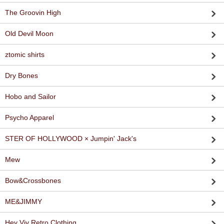
The Groovin High
Old Devil Moon
ztomic shirts
Dry Bones
Hobo and Sailor
Psycho Apparel
STER OF HOLLYWOOD × Jumpin' Jack's
Mew
Bow&Crossbones
ME&JIMMY
Hey Viv Retro Clothing