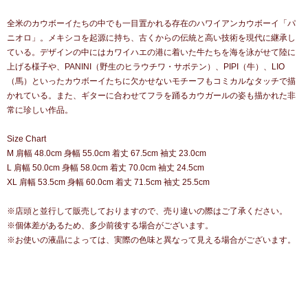
全米のカウボーイたちの中でも一目置かれる存在のハワイアンカウボーイ「パ
ニオロ」。メキシコを起源に持ち、古くからの伝統と高い技術を現代に継承し
ている。デザインの中にはカワイハエの港に着いた牛たちを海を泳がせて陸に
上げる様子や、PANINI（野生のヒラウチワ・サボテン）、PIPI（牛）、LIO
（馬）といったカウボーイたちに欠かせないモチーフもコミカルなタッチで描
かれている。また、ギターに合わせてフラを踊るカウガールの姿も描かれた非
常に珍しい作品。
Size Chart
M 肩幅 48.0cm 身幅 55.0cm 着丈 67.5cm 袖丈 23.0cm
L 肩幅 50.0cm 身幅 58.0cm 着丈 70.0cm 袖丈 24.5cm
XL 肩幅 53.5cm 身幅 60.0cm 着丈 71.5cm 袖丈 25.5cm
※店頭と並行して販売しておりますので、売り違いの際はご了承ください。
※個体差があるため、多少前後する場合がございます。
※お使いの液晶によっては、実際の色味と異なって見える場合がございます。