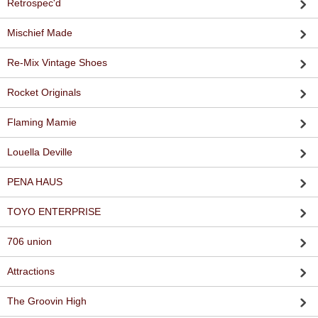
Retrospec'd
Mischief Made
Re-Mix Vintage Shoes
Rocket Originals
Flaming Mamie
Louella Deville
PENA HAUS
TOYO ENTERPRISE
706 union
Attractions
The Groovin High