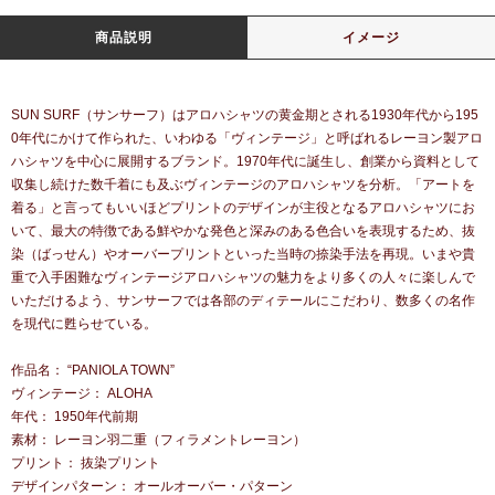
商品説明
イメージ
SUN SURF（サンサーフ）はアロハシャツの黄金期とされる1930年代から195
0年代にかけて作られた、いわゆる「ヴィンテージ」と呼ばれるレーヨン製アロ
ハシャツを中心に展開するブランド。1970年代に誕生し、創業から資料として
収集し続けた数千着にも及ぶヴィンテージのアロハシャツを分析。「アートを
着る」と言ってもいいほどプリントのデザインが主役となるアロハシャツにお
いて、最大の特徴である鮮やかな発色と深みのある色合いを表現するため、抜
染（ばっせん）やオーバープリントといった当時の捺染手法を再現。いまや貴
重で入手困難なヴィンテージアロハシャツの魅力をより多くの人々に楽しんで
いただけるよう、サンサーフでは各部のディテールにこだわり、数多くの名作
を現代に甦らせている。
作品名： “PANIOLA TOWN”
ヴィンテージ： ALOHA
年代： 1950年代前期
素材： レーヨン羽二重（フィラメントレーヨン）
プリント： 抜染プリント
デザインパターン： オールオーバー・パターン