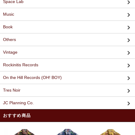
Space Lab
Music
Book
Others
Vintage
Rockinitis Records
On the Hill Records (OH! BOY)
Tres Noir
JC Planning Co.
おすすめ商品