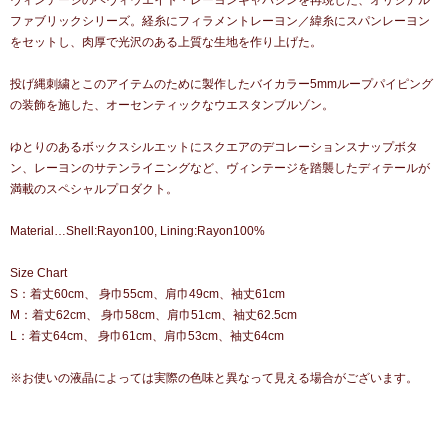
ヴィンテージのヘヴィウエイト・レーヨンギャバジンを再現した、オリジナル
ファブリックシリーズ。経糸にフィラメントレーヨン／緯糸にスパンレーヨン
をセットし、肉厚で光沢のある上質な生地を作り上げた。
投げ縄刺繍とこのアイテムのために製作したバイカラー5mmループパイピング
の装飾を施した、オーセンティックなウエスタンブルゾン。
ゆとりのあるボックスシルエットにスクエアのデコレーションスナップボタ
ン、レーヨンのサテンライニングなど、ヴィンテージを踏襲したディテールが
満載のスペシャルプロダクト。
Material…Shell:Rayon100, Lining:Rayon100%
Size Chart
S：着丈60cm、 身巾55cm、肩巾49cm、袖丈61cm
M：着丈62cm、 身巾58cm、肩巾51cm、袖丈62.5cm
L：着丈64cm、 身巾61cm、肩巾53cm、袖丈64cm
※お使いの液晶によっては実際の色味と異なって見える場合がございます。