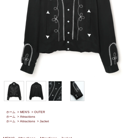
ホーム
>
MEN’S
>
OUTER
ホーム
>
Attractions
ホーム
>
Attractions
>
Jacket