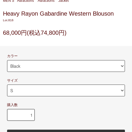
MEN’S
Attractions
Attractions
Jacket
Heavy Rayon Gabardine Western Blouson
Lot.816
68,000円(税込74,800円)
カラー
サイズ
購入数