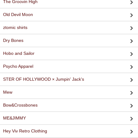
The Groovin High
Old Devil Moon
ztomic shirts
Dry Bones
Hobo and Sailor
Psycho Apparel
STER OF HOLLYWOOD × Jumpin' Jack's
Mew
Bow&Crossbones
ME&JIMMY
Hey Viv Retro Clothing