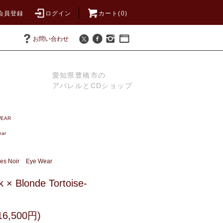
会員登録
ログイン
カート(0)
お問い合わせ
愛知県豊橋市の
アパレルとCDショップ
WEAR
ear
res Noir
Eye Wear
k × Blonde Tortoise-
6,500円)