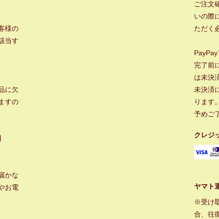
ご注文
いの際に
客様の
ただく
該当す
PayP
完了前
は未決
品に欠
未決済
ますの
ります
予めご
クレジ
】
届かな
ヤマト
やお電
※受け
合、往