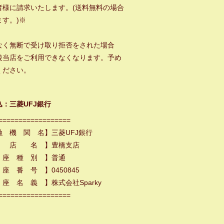
者様に請求いたします。(送料無料の場合
ます。)※
なく無断で受け取り拒否をされた場合
後当店をご利用できなくなります。予め
ください。
込：三菱UFJ銀行
==================
融 機 関 名】三菱UFJ銀行
 店 名 】豊橋支店
 座 種 別 】普通
座 番 号 】0450845
座 名 義 】株式会社Sparky
==================