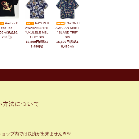
Anchor D
RAYON H
RAYON H
eco Tee
AWAIIAN SHIRT
AWAIIAN SHIRT
800円(税込10,
“UKULELE MEL
“ISLAND TRIP”
780円)
ODY” S/S
S/S
16,800円(税込1
16,800円(税込1
8,480円)
8,480円)
い方法について
ショップ内では決済が出来ません※※