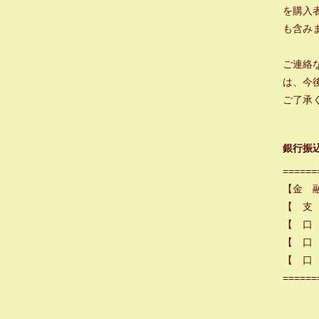
を購入
も含み
ご連絡
は、今
ご了承
銀行振
======
【金 
【 支
【 口
【 口 
【 口 
======