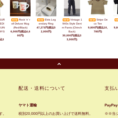
SUR
Rock 'n' r
Elvis Leg
Vintage 1
Stripe De
EDI
oll Deluxe Mug
endary Ring
940s Style Deni
co Tee
UIN
(Red/Black)
47,273円(税込5
m Pants (Chinch
9,800円(税込10,
9,
MYS
6,000円(税込6,6
2,000円)
Back)
780円)
00円)
30,000円(税込3
税込3
3,000円)
配送・送料について
支払
ヤマト運輸
PayPay
す。
税別20,000円以上のお買い上げで送料無料。
※※当