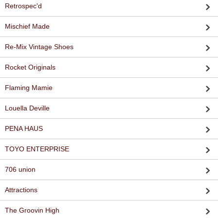
Retrospec'd
Mischief Made
Re-Mix Vintage Shoes
Rocket Originals
Flaming Mamie
Louella Deville
PENA HAUS
TOYO ENTERPRISE
706 union
Attractions
The Groovin High