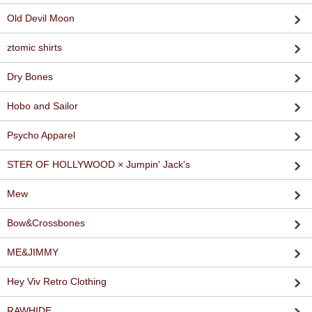
Old Devil Moon
ztomic shirts
Dry Bones
Hobo and Sailor
Psycho Apparel
STER OF HOLLYWOOD × Jumpin' Jack's
Mew
Bow&Crossbones
ME&JIMMY
Hey Viv Retro Clothing
RAWHIDE