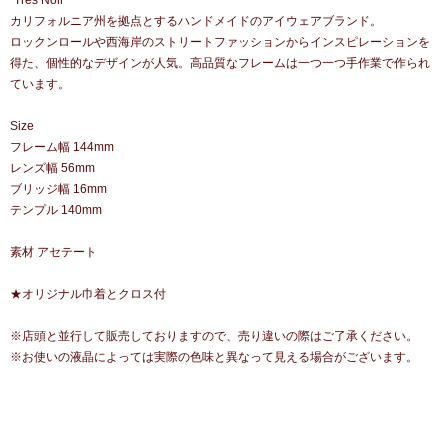
”Tres Noir"
カリフォルニア州を拠点とするハンドメイドのアイウェアブランド。
ロックンロールや西海岸のストリートファッションからインスピレーションを
得た、個性的なデザインが人気。高品質なフレームは一つ一つ手作業で作られ
ています。
Size
フレーム幅 144mm
レンズ幅 56mm
ブリッジ幅 16mm
テンプル 140mm
素材 アセテート
★オリジナル巾着とクロス付
※店頭と並行して販売しておりますので、売り違いの際はご了承ください。
※お使いの液晶によっては実際の色味と異なって見える場合がございます。