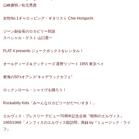
山崎廣明／松元秀貴
女性No.1ギャロッピング・ギタリスト Chie Horiguchi
ジーン副会長のロカビリー対談
スペシャル・ゲスト 山口憲一
FLAT 4 presents ジュークボックスをレンタル！
オールディーズ＆グッディーズ 星野リゾート 1955 東京ベイ
東海の50’sオアシス“キャデラックカフェ”
ロックンロール・シャイヴを踊ろう！
Rockabilly Kids「み〜んなロカビリーがだ〜いすき！」
エルヴィス・プレスリー デビュー70周年記念企画『昭和のエルヴィス』
1965/1966「メンフィスのエルヴィス邸訪問」再録 by『ミュージック・ライ
フ』