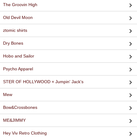
The Groovin High
Old Devil Moon
ztomic shirts
Dry Bones
Hobo and Sailor
Psycho Apparel
STER OF HOLLYWOOD × Jumpin' Jack's
Mew
Bow&Crossbones
ME&JIMMY
Hey Viv Retro Clothing