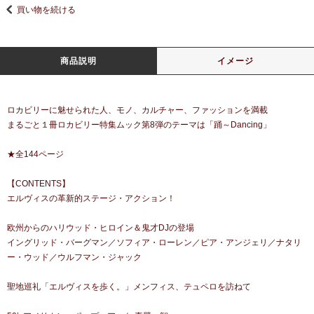
買い物を続ける
商品説明
イメージ
ロカビリーに魅せられた人、モノ、カルチャー、ファッションを満載
まるごと１冊ロカビリー特集ムック第8弾のテーマは「踊～Dancing」
★全144ページ
【CONTENTS】
エルヴィスの革新的ステージ・アクション！
欧州からのハリウッド・ヒロイン＆鬼才DJの登場
イングリッド・バーグマン／ソフィア・ローレン／ピア・アンジェリ／ナタリ
ー・ウッド／ウルフマン・ジャック
聖地巡礼「エルヴィスを歩く。」メンフィス、テュペロを訪ねて