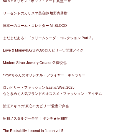
50’sアメリカン・ポップ・アート 真壁一智
リーゼントのカリスマ美容師 垣野内秀樹
日本一のコーム・コレクター Mr.BLOOD
まだまだある！「クリームソーダ・コレクション Part-2」
Love & Money!! AYUMOのロカビリー♡開運メイク
Modern Silver Jewelry Creator 佐藤悦也
Soyoちゃんのオリジナル・フライヤー・ギャラリー
ロカビリー・ファッション East & West 2025
心ときめく人気ブランドのオススメ・ファッション・アイテム
浦江アキコの“真心ロカビリー”愛妻♡弁当
昭和ノスタルジー全開！ ポンチ★昭和館
The Rockabilly Legend in Japan vol.5