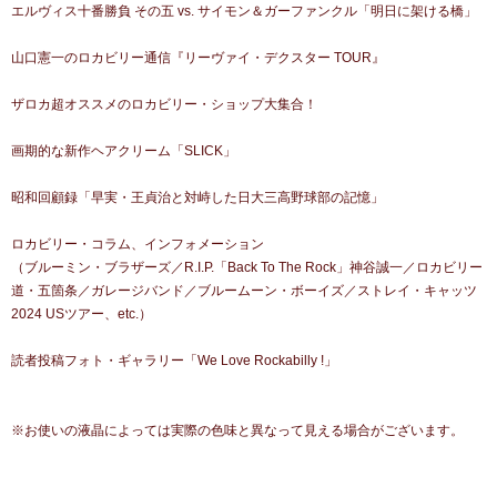
エルヴィス十番勝負 その五 vs. サイモン＆ガーファンクル「明日に架ける橋」
山口憲一のロカビリー通信『リーヴァイ・デクスター TOUR』
ザロカ超オススメのロカビリー・ショップ大集合！
画期的な新作ヘアクリーム「SLICK」
昭和回顧録「早実・王貞治と対峙した日大三高野球部の記憶」
ロカビリー・コラム、インフォメーション
（ブルーミン・ブラザーズ／R.I.P.「Back To The Rock」神谷誠一／ロカビリー
道・五箇条／ガレージバンド／ブルームーン・ボーイズ／ストレイ・キャッツ
2024 USツアー、etc.）
読者投稿フォト・ギャラリー「We Love Rockabilly !」
※お使いの液晶によっては実際の色味と異なって見える場合がございます。