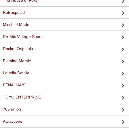
The House of Foxy
Retrospec'd
Mischief Made
Re-Mix Vintage Shoes
Rocket Originals
Flaming Mamie
Louella Deville
PENA HAUS
TOYO ENTERPRISE
706 union
Attractions