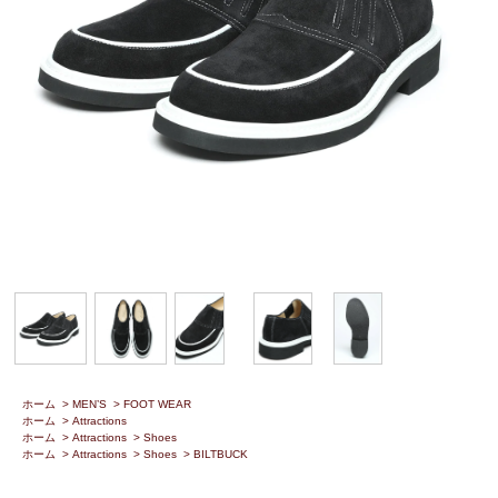
ホーム
>
MEN’S
>
FOOT WEAR
ホーム
>
Attractions
ホーム
>
Attractions
>
Shoes
ホーム
>
Attractions
>
Shoes
>
BILTBUCK