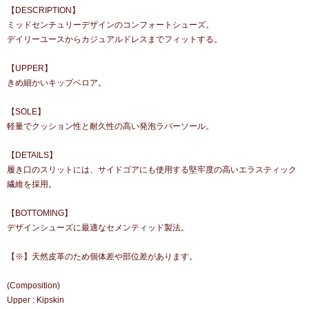
【DESCRIPTION】
ミッドセンチュリーデザインのコンフォートシューズ。
デイリーユースからカジュアルドレスまでフィットする。
【UPPER】
きめ細かいキップベロア。
【SOLE】
軽量でクッション性と耐久性の高い発泡ラバーソール。
【DETAILS】
履き口のスリットには、サイドゴアにも使用する堅牢度の高いエラスティック
繊維を採用。
【BOTTOMING】
デザインシューズに最適なセメンティッド製法。
【※】天然皮革のため個体差や部位差があります。
(Composition)
Upper : Kipskin