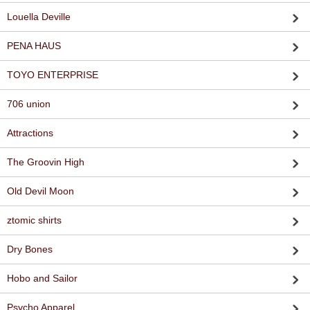
Louella Deville
PENA HAUS
TOYO ENTERPRISE
706 union
Attractions
The Groovin High
Old Devil Moon
ztomic shirts
Dry Bones
Hobo and Sailor
Psycho Apparel