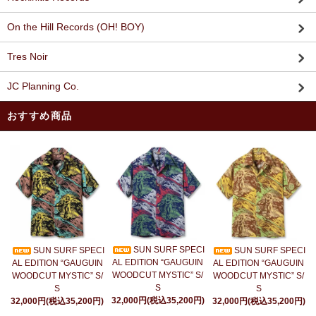
On the Hill Records (OH! BOY)
Tres Noir
JC Planning Co.
おすすめ商品
SUN SURF SPECI
SUN SURF SPECI
SUN SURF SPECI
AL EDITION “GAUGUIN
AL EDITION “GAUGUIN
AL EDITION “GAUGUIN
WOODCUT MYSTIC” S/
WOODCUT MYSTIC” S/
WOODCUT MYSTIC” S/
S
S
S
32,000円(税込35,200円)
32,000円(税込35,200円)
32,000円(税込35,200円)