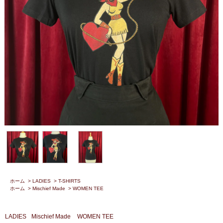
ホーム
>
LADIES
>
T-SHIRTS
ホーム
>
Mischief Made
>
WOMEN TEE
LADIES
Mischief Made
WOMEN TEE