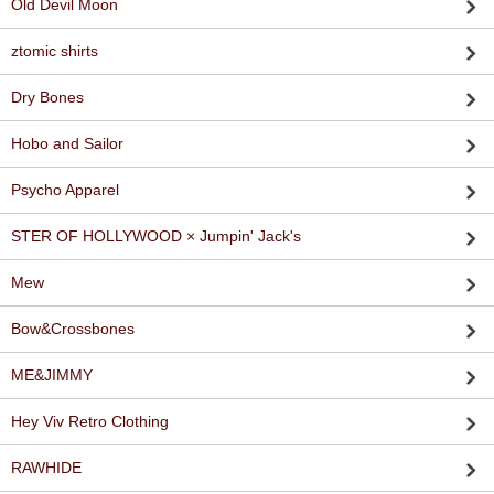
Old Devil Moon
ztomic shirts
Dry Bones
Hobo and Sailor
Psycho Apparel
STER OF HOLLYWOOD × Jumpin' Jack's
Mew
Bow&Crossbones
ME&JIMMY
Hey Viv Retro Clothing
RAWHIDE