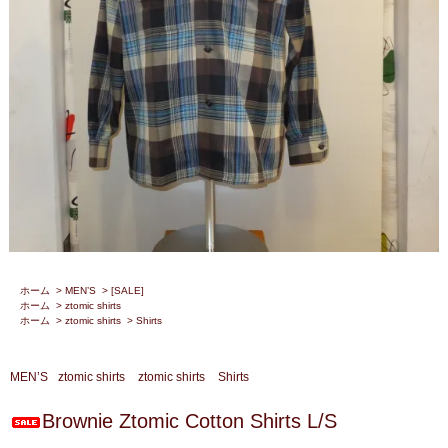
ホーム
>
MEN’S
>
[SALE]
ホーム
>
ztomic shirts
ホーム
>
ztomic shirts
>
Shirts
MEN’S
ztomic shirts
ztomic shirts
Shirts
Brownie Ztomic Cotton Shirts L/S