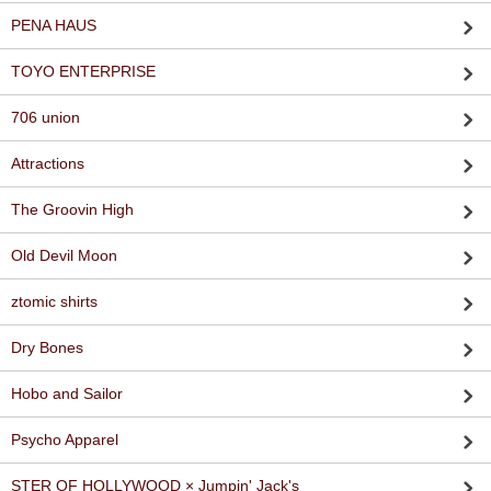
PENA HAUS
TOYO ENTERPRISE
706 union
Attractions
The Groovin High
Old Devil Moon
ztomic shirts
Dry Bones
Hobo and Sailor
Psycho Apparel
STER OF HOLLYWOOD × Jumpin' Jack's