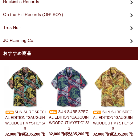
Rockinitis Records
On the Hill Records (OH! BOY)
Tres Noir
JC Planning Co.
おすすめ商品
SUN SURF SPECI
SUN SURF SPECI
SUN SURF SPECI
AL EDITION “GAUGUIN
AL EDITION “GAUGUIN
AL EDITION “GAUGUIN
WOODCUT MYSTIC” S/
WOODCUT MYSTIC” S/
WOODCUT MYSTIC” S/
S
S
S
32,000円(税込35,200円)
32,000円(税込35,200円)
32,000円(税込35,200円)