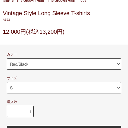
MEN’S
The Groovin High
The Groovin High
Tops
Vintage Style Long Sleeve T-shirts
A152
12,000円(税込13,200円)
カラー
サイズ
購入数