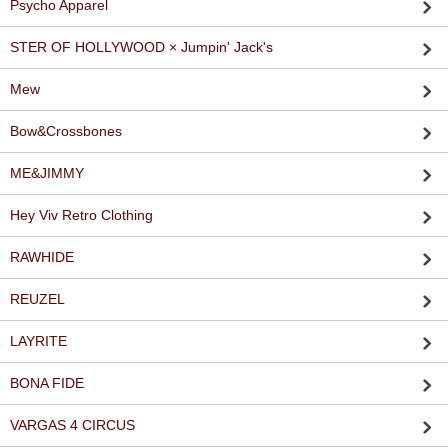
Psycho Apparel
STER OF HOLLYWOOD × Jumpin' Jack's
Mew
Bow&Crossbones
ME&JIMMY
Hey Viv Retro Clothing
RAWHIDE
REUZEL
LAYRITE
BONA FIDE
VARGAS 4 CIRCUS