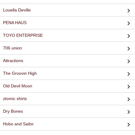
Louella Deville
PENA HAUS
TOYO ENTERPRISE
706 union
Attractions
The Groovin High
Old Devil Moon
ztomic shirts
Dry Bones
Hobo and Sailor