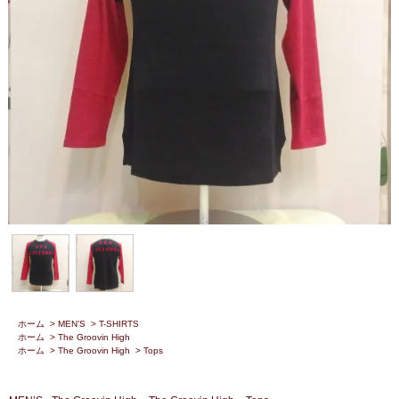
ホーム
>
MEN’S
>
T-SHIRTS
ホーム
>
The Groovin High
ホーム
>
The Groovin High
>
Tops