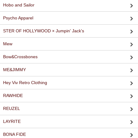
Hobo and Sailor
Psycho Apparel
STER OF HOLLYWOOD × Jumpin' Jack's
Mew
Bow&Crossbones
ME&JIMMY
Hey Viv Retro Clothing
RAWHIDE
REUZEL
LAYRITE
BONA FIDE