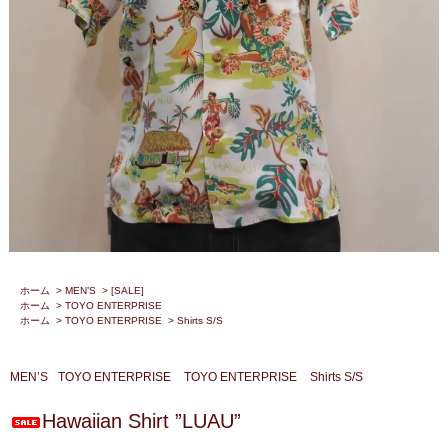
ホーム
>
MEN’S
>
[SALE]
ホーム
>
TOYO ENTERPRISE
ホーム
>
TOYO ENTERPRISE
>
Shirts S/S
MEN’S
TOYO ENTERPRISE
TOYO ENTERPRISE
Shirts S/S
Hawaiian Shirt ”LUAU”