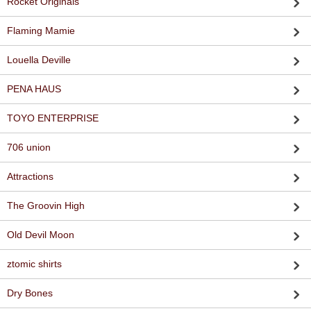
Rocket Originals
Flaming Mamie
Louella Deville
PENA HAUS
TOYO ENTERPRISE
706 union
Attractions
The Groovin High
Old Devil Moon
ztomic shirts
Dry Bones