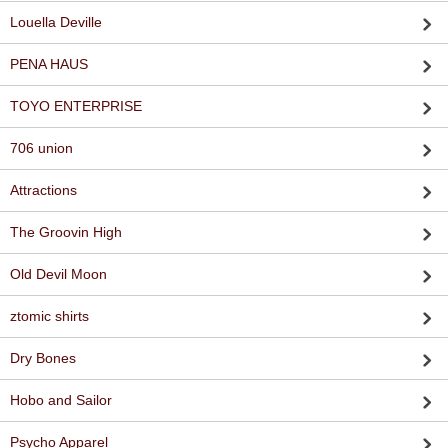
Louella Deville
PENA HAUS
TOYO ENTERPRISE
706 union
Attractions
The Groovin High
Old Devil Moon
ztomic shirts
Dry Bones
Hobo and Sailor
Psycho Apparel