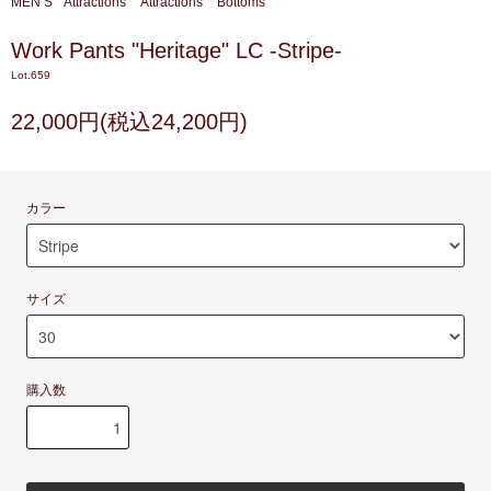
MEN’S
Attractions
Attractions
Bottoms
Work Pants "Heritage" LC -Stripe-
Lot.659
22,000円(税込24,200円)
カラー
サイズ
購入数