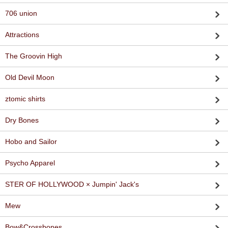
706 union
Attractions
The Groovin High
Old Devil Moon
ztomic shirts
Dry Bones
Hobo and Sailor
Psycho Apparel
STER OF HOLLYWOOD × Jumpin' Jack's
Mew
Bow&Crossbones