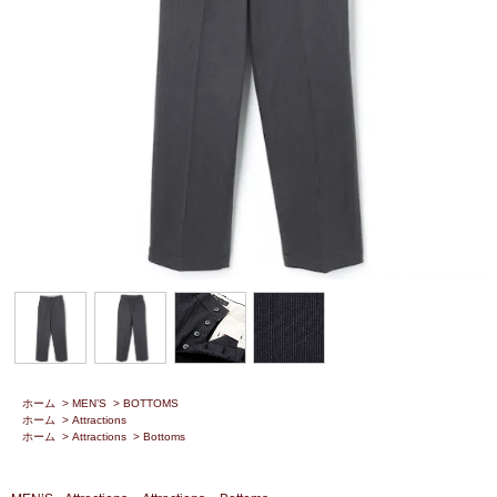
ホーム
>
MEN’S
>
BOTTOMS
ホーム
>
Attractions
ホーム
>
Attractions
>
Bottoms