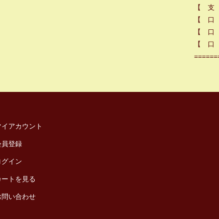
【 支
【 口
【 口 
【 口 
======
マイアカウント
会員登録
ログイン
カートを見る
お問い合わせ