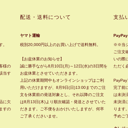
配送・送料について
支払
ヤマト運輸
PayPay
す。
税別20,000円以上のお買い上げで送料無料。
※※当
ご注文
【お盆休業のお知らせ】
いの際に
客様の
誠に勝手ながら8月10日(月)～12日(水)の3日間を
ただく
該当す
お盆休業とさせていただきます。
上記の休業期間中もオンラインショップはご利
PayP
用いただけますが、8月9日(日)13:00までのご注
完了前
文を休業前の発送対象とし、それ以降のご注文
は未決
品に欠
は8月13日(木)より順次確認・発送とさせていた
未決済
ますの
だきます。ご不便をおかけいたしますが、何卒
ります
ご了承くださいませ。
予めご