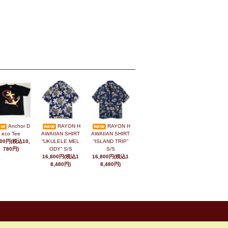
Anchor D
RAYON H
RAYON H
eco Tee
AWAIIAN SHIRT
AWAIIAN SHIRT
800円(税込10,
“UKULELE MEL
“ISLAND TRIP”
780円)
ODY” S/S
S/S
16,800円(税込1
16,800円(税込1
8,480円)
8,480円)