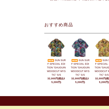
おすすめ商品
SUN SUR
SUN SUR
SUN 
F SPECIAL EDI
F SPECIAL EDI
F SPECIAL 
TION “GAUGUIN
TION “GAUGUIN
TION “GAUG
WOODCUT MYS
WOODCUT MYS
WOODCUT 
TIC” S/S
TIC” S/S
TIC” S/S
32,000円(税込3
32,000円(税込3
32,000円(
5,200円)
5,200円)
5,200円)