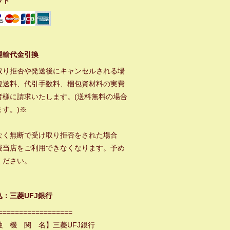
ット
運輸代金引換
取り拒否や発送後にキャンセルされる場
復送料、代引手数料、梱包資材料の実費
者様に請求いたします。(送料無料の場合
ます。)※
なく無断で受け取り拒否をされた場合
後当店をご利用できなくなります。予め
ください。
込：三菱UFJ銀行
==================
融 機 関 名】三菱UFJ銀行