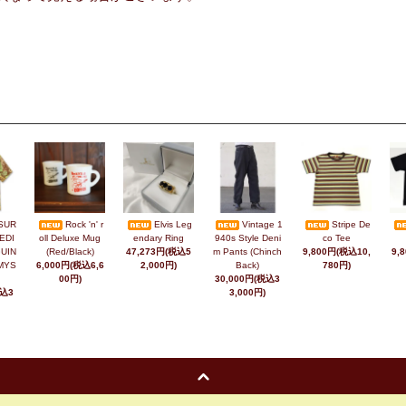
SUR
Rock 'n' r
Elvis Leg
Vintage 1
Stripe De
EDI
oll Deluxe Mug
endary Ring
940s Style Deni
co Tee
UIN
(Red/Black)
47,273円(税込5
m Pants (Chinch
9,800円(税込10,
9,
MYS
6,000円(税込6,6
2,000円)
Back)
780円)
00円)
30,000円(税込3
税込3
3,000円)