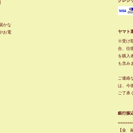
クレジ
】
届かな
ヤマト
やお電
※受け
合、往
を購入
も含み
ご連絡
は、今
ご了承
銀行振
======
【金 