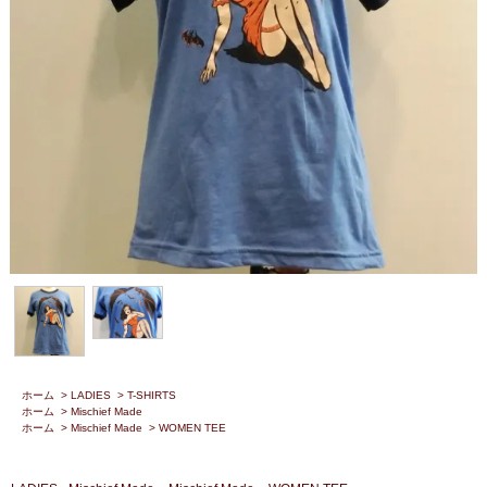
ホーム
>
LADIES
>
T-SHIRTS
ホーム
>
Mischief Made
ホーム
>
Mischief Made
>
WOMEN TEE