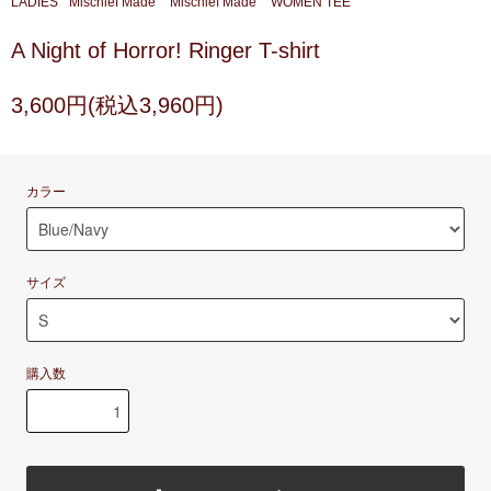
LADIES
Mischief Made
Mischief Made
WOMEN TEE
A Night of Horror! Ringer T-shirt
3,600円(税込3,960円)
カラー
サイズ
購入数