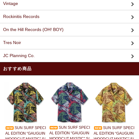
Vintage
Rockinitis Records
On the Hill Records (OH! BOY)
Tres Noir
JC Planning Co.
おすすめ商品
SUN SURF SPECI
SUN SURF SPECI
SUN SURF SPECI
AL EDITION “GAUGUIN
AL EDITION “GAUGUIN
AL EDITION “GAUGUIN
WOODCUT MYSTIC” S/
WOODCUT MYSTIC” S/
WOODCUT MYSTIC” S/