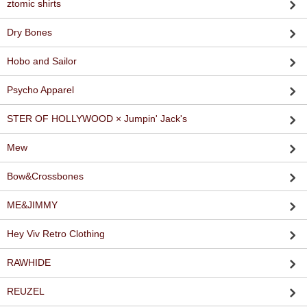
ztomic shirts
Dry Bones
Hobo and Sailor
Psycho Apparel
STER OF HOLLYWOOD × Jumpin' Jack's
Mew
Bow&Crossbones
ME&JIMMY
Hey Viv Retro Clothing
RAWHIDE
REUZEL