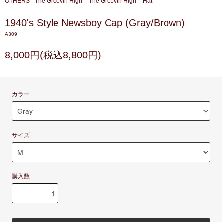
OTHERS
The Groovin High
The Groovin High
Hat
1940's Style Newsboy Cap (Gray/Brown)
A309
8,000円(税込8,800円)
カラー
サイズ
購入数