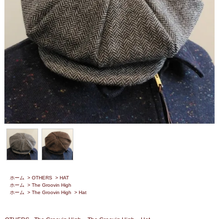
ホーム
>
OTHERS
>
HAT
ホーム
>
The Groovin High
ホーム
>
The Groovin High
>
Hat