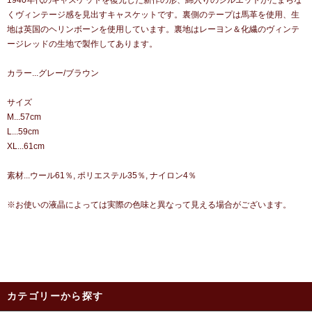
1940年代のキャスケットを復元した新作の形、綿入りのシルエットがたまらな
くヴィンテージ感を見出すキャスケットです。裏側のテープは馬革を使用、生
地は英国のヘリンボーンを使用しています。裏地はレーヨン＆化繊のヴィンテ
ージレッドの生地で製作してあります。
カラー...グレー/ブラウン
サイズ
M...57cm
L...59cm
XL...61cm
素材...ウール61％, ポリエステル35％, ナイロン4％
※お使いの液晶によっては実際の色味と異なって見える場合がございます。
カテゴリーから探す