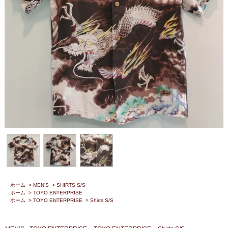
ホーム
>
MEN’S
>
SHIRTS S/S
ホーム
>
TOYO ENTERPRISE
ホーム
>
TOYO ENTERPRISE
>
Shirts S/S