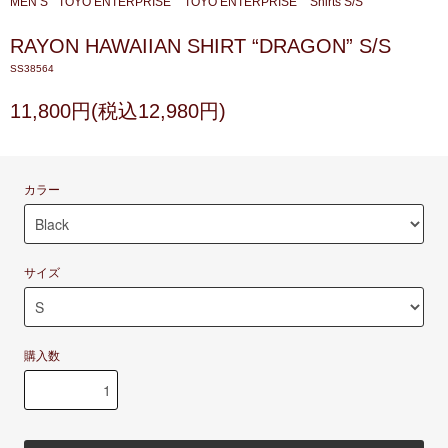
MEN’S
TOYO ENTERPRISE
TOYO ENTERPRISE
Shirts S/S
RAYON HAWAIIAN SHIRT “DRAGON” S/S
SS38564
11,800円(税込12,980円)
カラー
サイズ
購入数