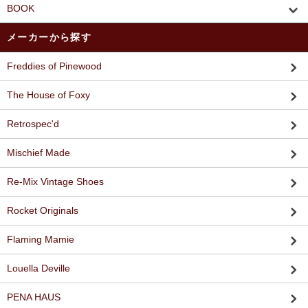
BOOK
メーカーから探す
Freddies of Pinewood
The House of Foxy
Retrospec'd
Mischief Made
Re-Mix Vintage Shoes
Rocket Originals
Flaming Mamie
Louella Deville
PENA HAUS