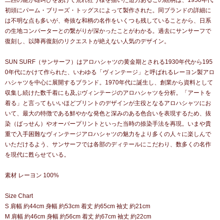
二匹の龍が雄叫びをあげて荒れ狂う様を描いた迫力あるこの絵柄は、1950年代
初頭にパーム・ブリーズ・トッグスによって製作された。同ブランドの詳細に
は不明な点も多いが、奇抜な和柄の名作をいくつも残していることから、日系
の生地コンバーターとの繋がりが深かったことがわかる。過去にサンサーフで
復刻し、以降再復刻のリクエストが絶えない人気のデザイン。
SUN SURF（サンサーフ）はアロハシャツの黄金期とされる1930年代から195
0年代にかけて作られた、いわゆる「ヴィンテージ」と呼ばれるレーヨン製アロ
ハシャツを中心に展開するブランド。1970年代に誕生し、創業から資料として
収集し続けた数千着にも及ぶヴィンテージのアロハシャツを分析。「アートを
着る」と言ってもいいほどプリントのデザインが主役となるアロハシャツにお
いて、最大の特徴である鮮やかな発色と深みのある色合いを表現するため、抜
染（ばっせん）やオーバープリントといった当時の捺染手法を再現。いまや貴
重で入手困難なヴィンテージアロハシャツの魅力をより多くの人々に楽しんで
いただけるよう、サンサーフでは各部のディテールにこだわり、数多くの名作
を現代に甦らせている。
素材 レーヨン 100%
Size Chart
S 肩幅 約44cm 身幅 約53cm 着丈 約65cm 袖丈 約21cm
M 肩幅 約46cm 身幅 約56cm 着丈 約67cm 袖丈 約22cm