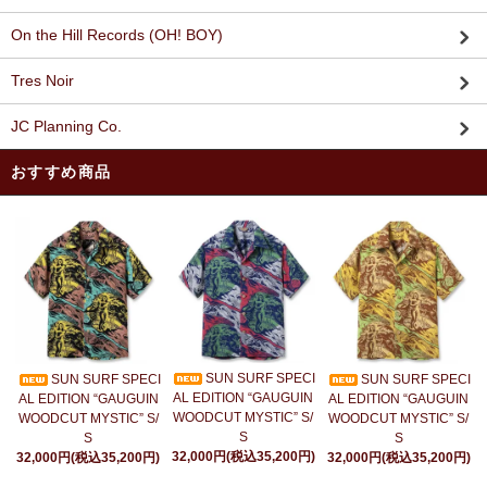
On the Hill Records (OH! BOY)
Tres Noir
JC Planning Co.
おすすめ商品
SUN SURF SPECI
SUN SURF SPECI
SUN SURF SPECI
AL EDITION “GAUGUIN
AL EDITION “GAUGUIN
AL EDITION “GAUGUIN
WOODCUT MYSTIC” S/
WOODCUT MYSTIC” S/
WOODCUT MYSTIC” S/
S
S
S
32,000円(税込35,200円)
32,000円(税込35,200円)
32,000円(税込35,200円)