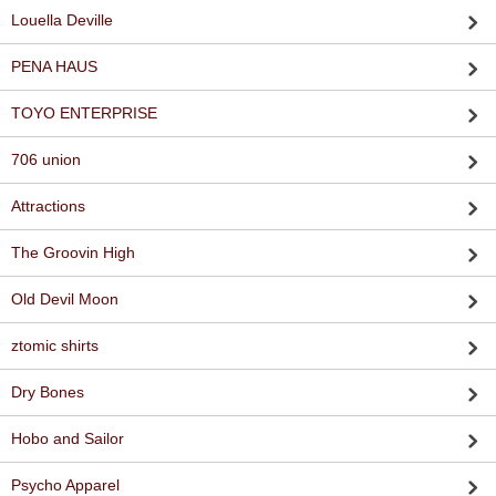
Louella Deville
PENA HAUS
TOYO ENTERPRISE
706 union
Attractions
The Groovin High
Old Devil Moon
ztomic shirts
Dry Bones
Hobo and Sailor
Psycho Apparel