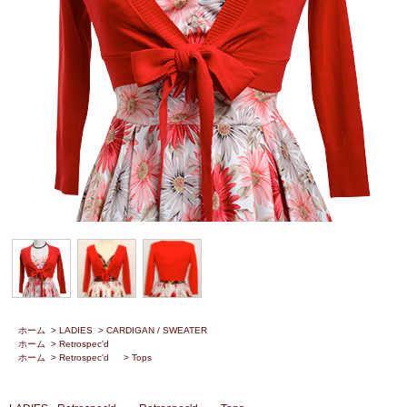
ホーム
>
LADIES
>
CARDIGAN / SWEATER
ホーム
>
Retrospec'd
ホーム
>
Retrospec'd
>
Tops