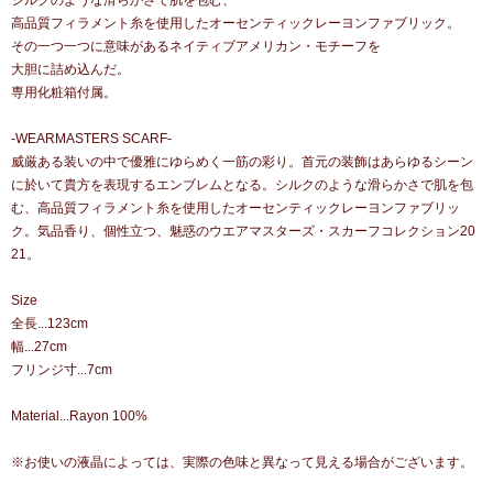
シルクのような滑らかさで肌を包む、
高品質フィラメント糸を使用したオーセンティックレーヨンファブリック。
その一つ一つに意味があるネイティブアメリカン・モチーフを
大胆に詰め込んだ。
専用化粧箱付属。
-WEARMASTERS SCARF-
威厳ある装いの中で優雅にゆらめく一筋の彩り。首元の装飾はあらゆるシーン
に於いて貴方を表現するエンブレムとなる。シルクのような滑らかさで肌を包
む、高品質フィラメント糸を使用したオーセンティックレーヨンファブリッ
ク。気品香り、個性立つ、魅惑のウエアマスターズ・スカーフコレクション20
21。
Size
全長...123cm
幅...27cm
フリンジ寸...7cm
Material...Rayon 100%
※お使いの液晶によっては、実際の色味と異なって見える場合がございます。