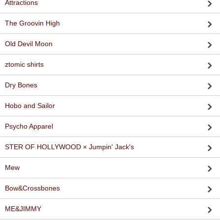
Attractions
The Groovin High
Old Devil Moon
ztomic shirts
Dry Bones
Hobo and Sailor
Psycho Apparel
STER OF HOLLYWOOD × Jumpin' Jack's
Mew
Bow&Crossbones
ME&JIMMY