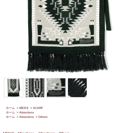
ホーム
>
MEN’S
>
SCARF
ホーム
>
Attractions
ホーム
>
Attractions
>
Others