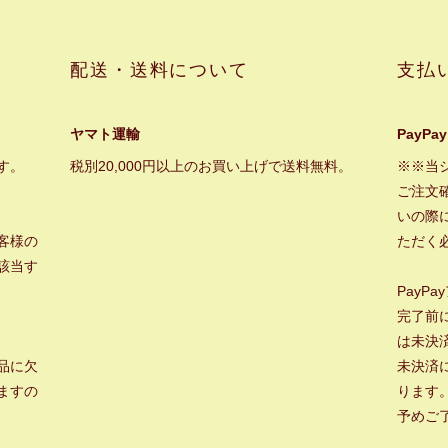
配送・送料について
支払
ヤマト運輸
PayPay
す。
税別20,000円以上のお買い上げで送料無料。
※※当
ご注文
いの際に
客様の
ただく
該当す
PayP
完了前
は未決
品に欠
未決済
ますの
ります
予めご