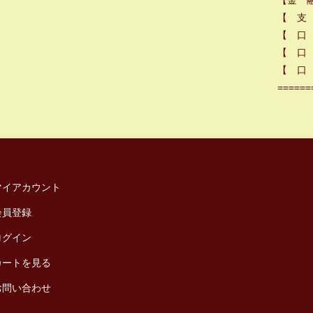
【金 
【 支
【 口
【 口 
【 口 
======
マイアカウント
会員登録
ログイン
カートを見る
お問い合わせ