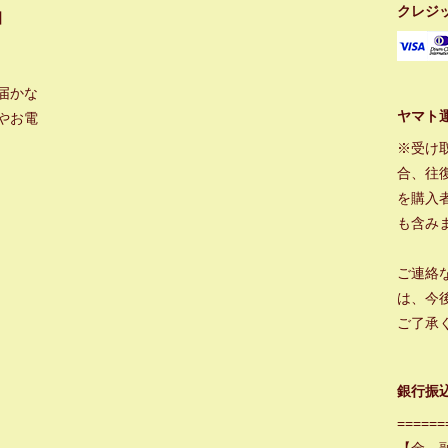
クレジ
】
届かな
ヤマト
やお電
※受け
合、往
を購入
も含み
ご連絡
は、今
ご了承
銀行振
======