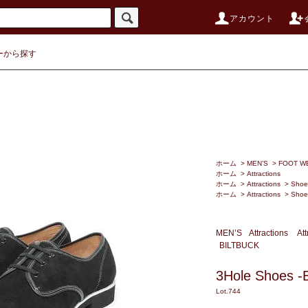
アカウント
ーから探す
ホーム
>
MEN’S
>
FOOT W
ホーム
>
Attractions
ホーム
>
Attractions
>
Shoe
ホーム
>
Attractions
>
Shoe
MEN’S
Attractions
Att
BILTBUCK
3Hole Shoes -B
Lot.744