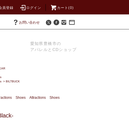
会員登録
ログイン
カート(0)
お問い合わせ
愛知県豊橋市の
アパレルとCDショップ
EAR
s
s
>
BILTBUCK
ractions
Shoes
Attractions
Shoes
lack-