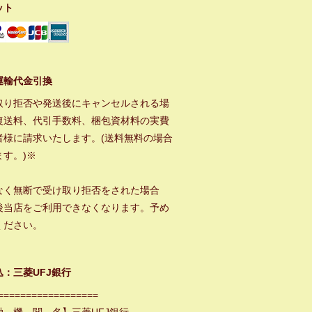
ット
運輸代金引換
取り拒否や発送後にキャンセルされる場
復送料、代引手数料、梱包資材料の実費
者様に請求いたします。(送料無料の場合
ます。)※
なく無断で受け取り拒否をされた場合
後当店をご利用できなくなります。予め
ください。
込：三菱UFJ銀行
==================