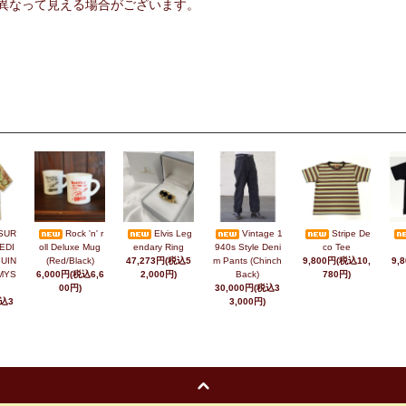
異なって見える場合がございます。
SUR
Rock 'n' r
Elvis Leg
Vintage 1
Stripe De
EDI
oll Deluxe Mug
endary Ring
940s Style Deni
co Tee
UIN
(Red/Black)
47,273円(税込5
m Pants (Chinch
9,800円(税込10,
9,
MYS
6,000円(税込6,6
2,000円)
Back)
780円)
00円)
30,000円(税込3
税込3
3,000円)