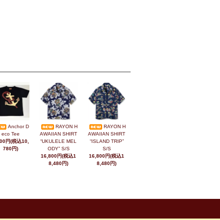
Anchor D
RAYON H
RAYON H
eco Tee
AWAIIAN SHIRT
AWAIIAN SHIRT
800円(税込10,
“UKULELE MEL
“ISLAND TRIP”
780円)
ODY” S/S
S/S
16,800円(税込1
16,800円(税込1
8,480円)
8,480円)