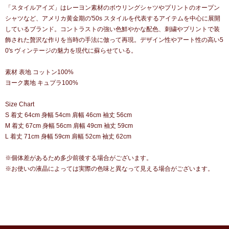
「スタイルアイズ」はレーヨン素材のボウリングシャツやプリントのオープン
シャツなど、アメリカ黄金期の'50s スタイルを代表するアイテムを中心に展開
しているブランド。コントラストの強い色鮮やかな配色、刺繍やプリントで装
飾された贅沢な作りを当時の手法に倣って再現。デザイン性やアート性の高い5
0's ヴィンテージの魅力を現代に蘇らせている。
素材 表地 コットン100%
ヨーク裏地 キュプラ100%
Size Chart
S 着丈 64cm 身幅 54cm 肩幅 46cm 袖丈 56cm
M 着丈 67cm 身幅 56cm 肩幅 49cm 袖丈 59cm
L 着丈 71cm 身幅 59cm 肩幅 52cm 袖丈 62cm
※個体差があるため多少前後する場合がございます。
※お使いの液晶によっては実際の色味と異なって見える場合がございます。