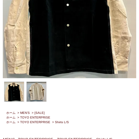
ホーム
>
MEN’S
>
[SALE]
ホーム
>
TOYO ENTERPRISE
ホーム
>
TOYO ENTERPRISE
>
Shirts L/S