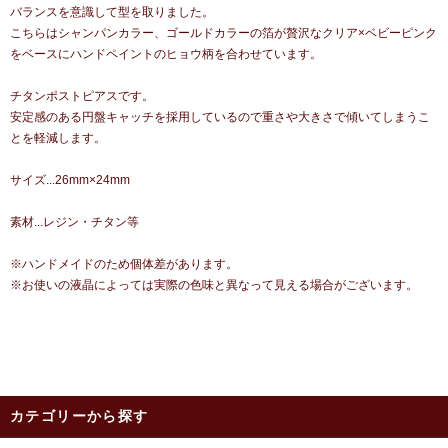
バランスを意識して型を取りました。
こちらはシャンパンカラー、ゴールドカラーの箔が贅沢なクリア×ベビーピンク
をベースにハンドペイントのヒョウ柄を合わせています。
チタンポストピアスです。
安定感のある円盤キャッチを採用しているので重さや大きさで傾いてしまうこ
とを軽減します。
サイズ...26mm×24mm
素材...レジン・チタン等
※ハンドメイドのため個体差があります。
※お使いの液晶によっては実際の色味と異なって見える場合がございます。
カテゴリーから探す