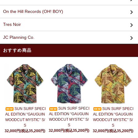
On the Hill Records (OH! BOY)
Tres Noir
JC Planning Co.
おすすめ商品
SUN SURF SPECI
SUN SURF SPECI
SUN SURF SPECI
AL EDITION “GAUGUIN
AL EDITION “GAUGUIN
AL EDITION “GAUGUIN
WOODCUT MYSTIC” S/
WOODCUT MYSTIC” S/
WOODCUT MYSTIC” S/
S
S
S
32,000円(税込35,200円)
32,000円(税込35,200円)
32,000円(税込35,200円)