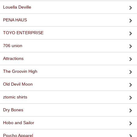
Louella Deville
PENA HAUS
TOYO ENTERPRISE
706 union
Attractions
The Groovin High
Old Devil Moon
ztomic shirts
Dry Bones
Hobo and Sailor
Psycho Apparel