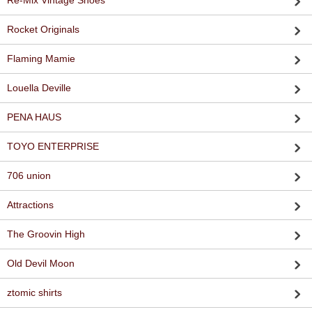
Re-Mix Vintage Shoes
Rocket Originals
Flaming Mamie
Louella Deville
PENA HAUS
TOYO ENTERPRISE
706 union
Attractions
The Groovin High
Old Devil Moon
ztomic shirts