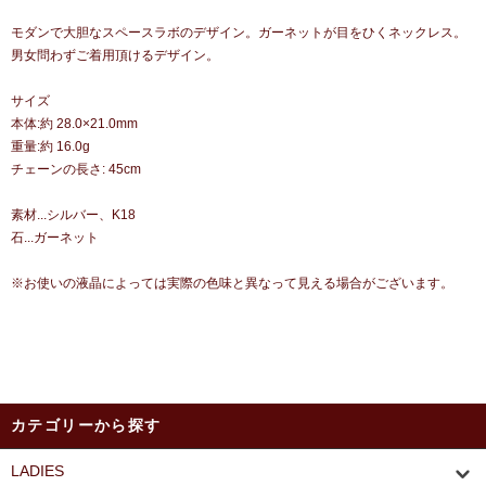
モダンで大胆なスペースラボのデザイン。ガーネットが目をひくネックレス。
男女問わずご着用頂けるデザイン。
サイズ
本体:約 28.0×21.0mm
重量:約 16.0g
チェーンの長さ: 45cm
素材...シルバー、K18
石...ガーネット
※お使いの液晶によっては実際の色味と異なって見える場合がございます。
カテゴリーから探す
LADIES