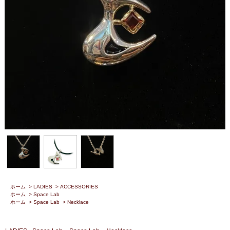
ホーム
>
LADIES
>
ACCESSORIES
ホーム
>
Space Lab
ホーム
>
Space Lab
>
Necklace